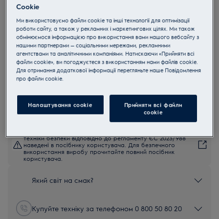
Cookie
E9OHPS1
Набір камінь і ніж для піци
Ми використовуємо файли cookie та інші технології для оптимізації
роботи сайту, а також у рекламних і маркетингових цілях. Ми також
обмінюємося інформацією про використання вами нашого вебсайту з
нашими партнерами — соціальними мережами, рекламними
4.8 (43)
агентствами та аналітичними компаніями. Натискаючи «Прийняти всі
Переваги
файли cookie», ви погоджуєтеся з використанням нами файлів cookie.
Створюйте неперевершені піци, випікаючи їх на нашому камені.
Для отримання додаткової інформації перегляньте наше Пoвідомлення
До складу набору для піци входить камінь для готування,
прo файли cookie.
лопатка та ніж для нарізання.
Наш камінь для випікання піци нагрівається швидко та рівномірно,
забезпечуючи смачний та хрусткий результат.
Налаштування cookie
Прийняти всі файли
сookie
Інструкції з техніки безпеки та попередження щодо
техніки безпеки відповідно до регламенту ЄС 2023/988
наведені в посібнику користувача. Для безпечного
використання виробу прочитайте повний посібник
користувача.
Який світ на смак?
Купуйте техніку за телефоном 0 800 50 80 20