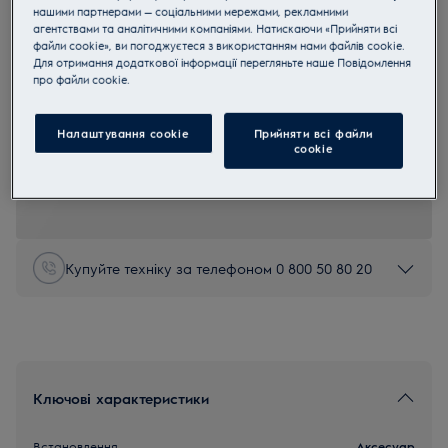
нашими партнерами — соціальними мережами, рекламними
E4OHTR11
агентствами та аналітичними компаніями. Натискаючи «Прийняти всі
Телескопічні направляючі
файли cookie», ви погоджуєтеся з використанням нами файлів cookie.
Для отримання додаткової інформації перегляньте наше Пoвідомлення
прo файли cookie.
4.5 (2)
Переваги
Налаштування cookie
Прийняти всі файли
Телескопічна рейка дає змогу легко й безпечно перевіряти
сookie
готовність страви.
Надійний фіксатор запобігає вислизанню дека.
Телескопічні рейки легко фіксуються завдяки фіксатору Easy Clip.
Купуйте техніку за телефоном 0 800 50 80 20
Ключові характеристики
Встановлення
Аксесуар