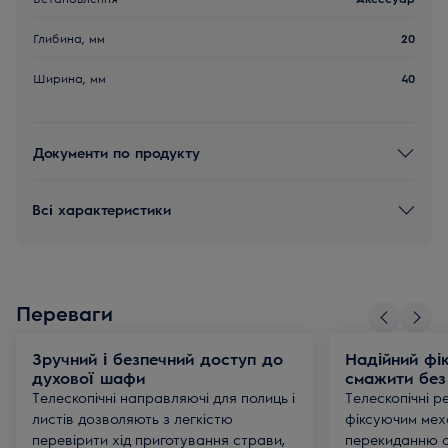
Глибина, мм
20
Ширина, мм
40
Документи по продукту
Всі характеристики
Переваги
Зручний і безпечний доступ до
Надійний фі
духової шафи
смажити без
Телескопічні направляючі для полиць і
Телескопічні р
листів дозволяють з легкістю
фіксуючим меха
перевірити хід приготування страви,
перекиданню 