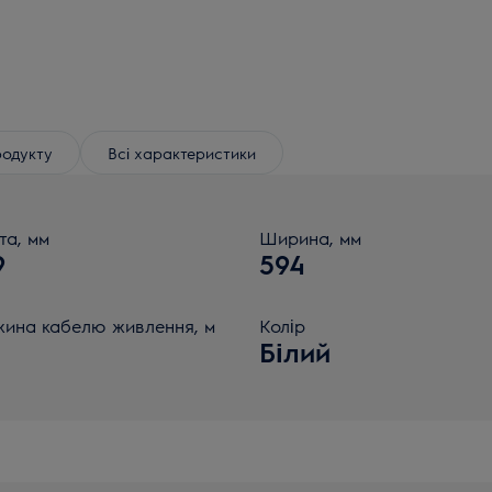
родукту
Всі характеристики
та, мм
Ширина, мм
9
594
ина кабелю живлення, м
Колір
Білий