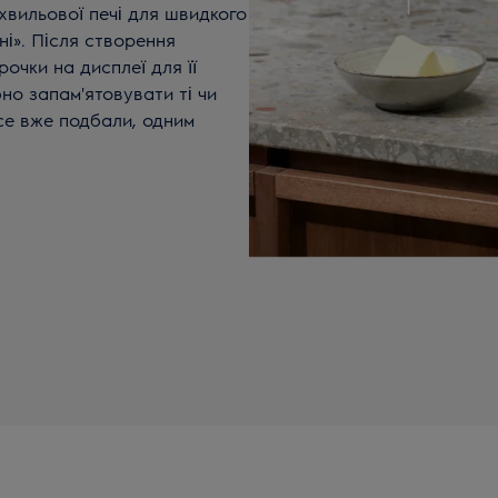
хвильової печі для швидкого
ні». Після створення
рочки на дисплеї для її
бно запам'ятовувати ті чи
се вже подбали, одним