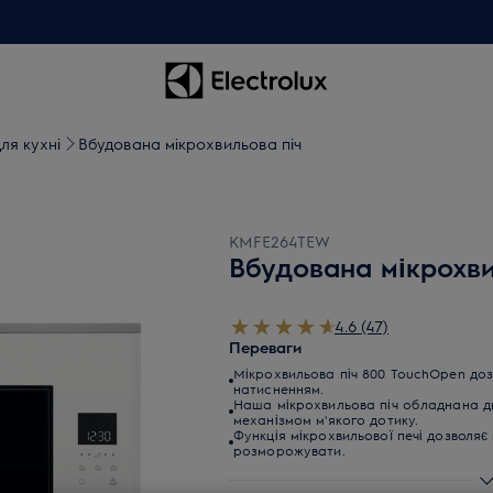
ля кухні
Вбудована мікрохвильова піч
KMFE264TEW
Вбудована мікрохви
4.6 (47)
Переваги
Мікрохвильова піч 800 TouchOpen доз
натисненням.
Наша мікрохвильова піч обладнана д
механізмом м'якого дотику.
Функція мікрохвильової печі дозволяє 
розморожувати.