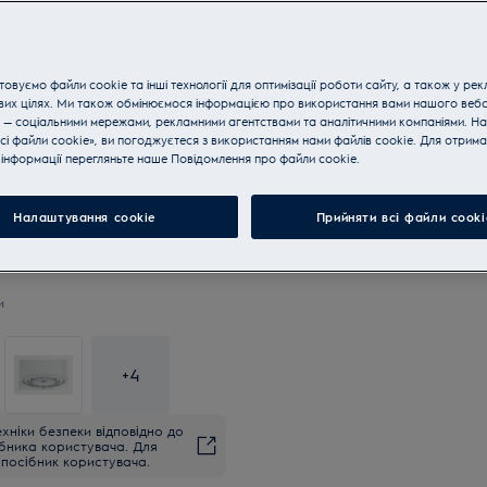
Купуйте техніку за телефон
овуємо файли cookie та інші технології для оптимізації роботи сайту, а також у рек
вих цілях. Ми також обмінюємося інформацією про використання вами нашого веб
 — соціальними мережами, рекламними агентствами та аналітичними компаніями. Н
сі файли cookie», ви погоджуєтеся з використанням нами файлів cookie. Для отрим
інформації перегляньте наше Пoвідомлення прo файли cookie.
Налаштування cookie
Прийняти всі файли сooki
и
+
4
хніки безпеки відповідно до
ібника користувача. Для
посібник користувача.