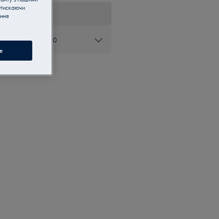
атискаючи
ання
ом 0 800 50 80 20
e