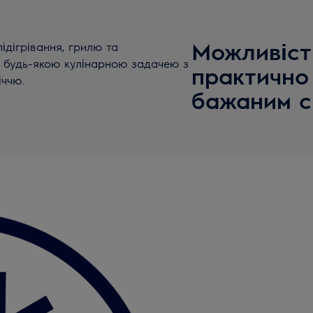
Можливіст
ідігрівання, грилю та
з будь-якою кулінарною задачею з
практично
іччю.
бажаним 