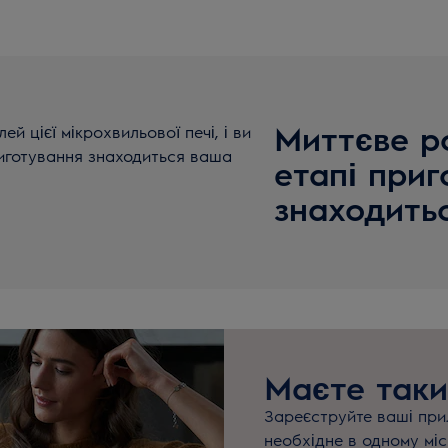
Миттєве ро
 цієї мікрохвильової печі, і ви
риготування знаходиться ваша
етапі приг
знаходить
Маєте таки
Зареєструйте ваші прил
необхідне в одному міс