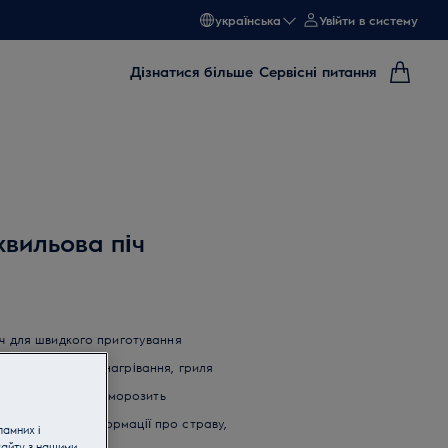
українська
Увійти в систему
Дізнатися більше
Сервісні питання
вильова піч
іч для швидкого приготування
розморожування, нагрівання, гриля
ння ретельно розморозить
ання точної інформації про страву,
ламних і
сайту з нашими