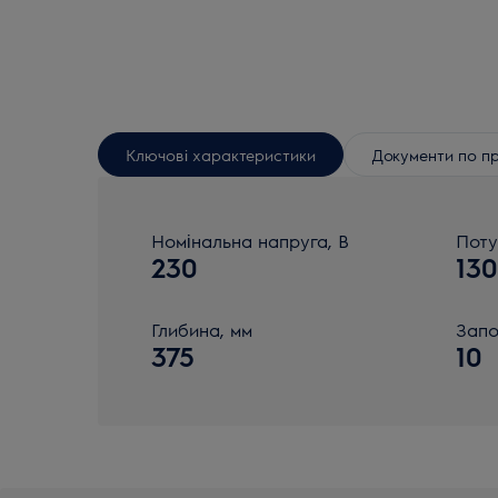
Ключові характеристики
Документи по п
Номінальна напруга, В
Поту
230
13
Глибина, мм
Запо
375
10