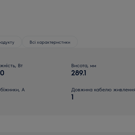
родукту
Всі характеристики
жність, Вт
Висота, мм
00
289.1
біжники, А
Довжина кабелю живлення
1