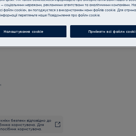
 — соціальними мережами, рекламними агентствами та аналітичними компаніями. Н
сі файли cookie», ви погоджуєтеся з використанням нами файлів cookie. Для отрим
інформації перегляньте наше Пoвідомлення прo файли cookie.
Купуйте техніку за телефон
Налаштування cookie
Прийняти всі файли сooki
и
хніки безпеки відповідно до
ібника користувача. Для
посібник користувача.