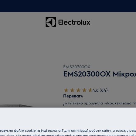
EMS20300OX
EMS20300OX Мікрох
4.6 (84)
Переваги
Інтуїтивно зрозуміла мікрохвильова п
гарних страв
Універсальна мікрохвильова піч для 
та приготування
Автоматична програма розморожува
продукти, коли вам буде необхідно
Цифровий дисплей для швидкого отрим
овуємо файли cookie та інші технології для оптимізації роботи сайту, а також у рек
що готується
вих цілях. Ми також обмінюємося інформацією про використання вами нашого веб