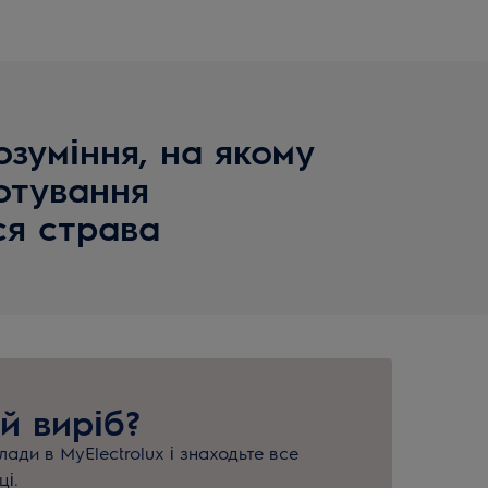
зуміння, на якому
отування
ся страва
й виріб?
ади в MyElectrolux і знаходьте все
ці.