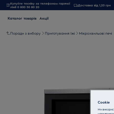
Купуйте техніку за телефоном гарячої
Доставка від 1,20 грн
лінії 0 800 50 80 20
Каталог товарів
Акції
Поради з вибору
Приготування їжі
Мікрохвильові печі
Cookie
Ми використ
маркетинго