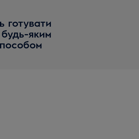
ь готувати
 будь-яким
способом