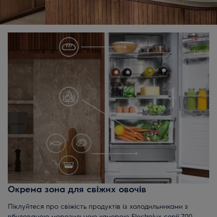
багатофункціональні шухляди, допомагають ефективно
використовувати простір.
Окрема зона для свіжих овочів
Піклуйтеся про свіжість продуктів із холодильниками з
вбудованою морозильною камерою Electrolux серії 700