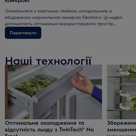
Ознайомтеся з новітньою лінійкою холодильників із
вбудованою морозильною камерою Electrolux. Ці моделі
допомагають оптимально використовувати простір,
зменшувати харчові відходи, зберігати поживні речовини та
Переглянути
забезпечують легкий доступ до продуктів. Серед інновацій
— технологія Cooling 360° для рівномірного розподілу
температури та технологія No Frost, яка запобігає
утворенню льоду в морозильній камері.
Наші технології
Оптимальне охолодження та
Збереження
відсутність льоду з TwinTech® No
зменшення
Frost
Циркуляція по