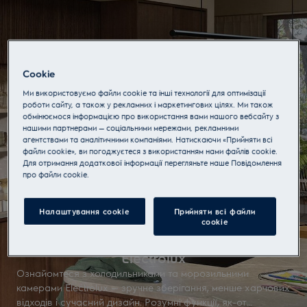
Cookie
Ми використовуємо файли cookie та інші технології для оптимізації
роботи сайту, а також у рекламних і маркетингових цілях. Ми також
обмінюємося інформацією про використання вами нашого вебсайту з
нашими партнерами — соціальними мережами, рекламними
агентствами та аналітичними компаніями. Натискаючи «Прийняти всі
файли cookie», ви погоджуєтеся з використанням нами файлів cookie.
Для отримання додаткової інформації перегляньте наше Пoвідомлення
прo файли cookie.
Налаштування cookie
Прийняти всі файли
сookie
Холодильники та морозильні камери
Electrolux
Ознайомтеся з холодильниками та морозильними
камерами Electrolux — зручне зберігання, менше харчових
відходів і сучасний дизайн. Розумні функції, як-от