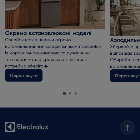
Окремо встановлювані моделі
Холодильн
Ознайомтеся з новими окремо
встановлюваними холодильниками Electrolux
Зберігайте пр
із морозильною камерою та сучасними
відповідає ва
технологіями, що враховують усі ваші
Обирайте сер
потреби у зберіганні.
встановлюван
Переглянути
Переглянут