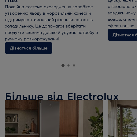
рівномірне ох
Подвійна система охолодження запобігає
завдяки чому
утворенню льоду в морозильній камері й
довше, а тем
підтримує оптимальний рівень вологості в
ефективніше.
холодильнику. Це допомагає зберігати
продукти свіжими довше й усуває потребу в
Дізнатися 
ручному розморожуванні.
Дізнатися більше
Більше від Electrolux