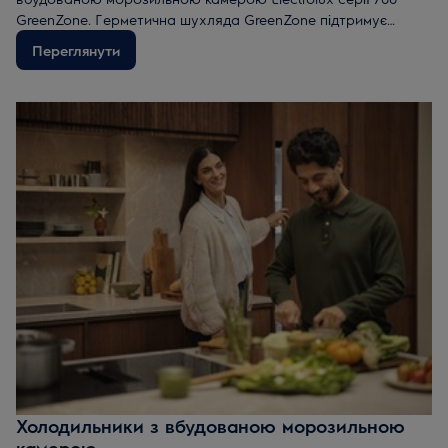
GreenZone. Герметична шухляда GreenZone підтримує
оптимальний рівень вологості, зберігає вітаміни в овочах і
Переглянути
фруктах та запобігає їх псуванню.
Холодильники з вбудованою морозильною
камерою