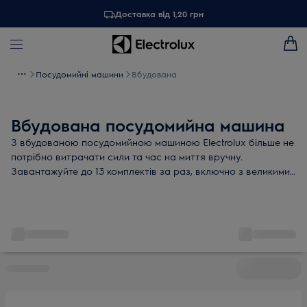
Доставка від 1,20 грн
Посудомийні машини
Вбудована
Вбудована посудомийна машина
З вбудованою посудомийною машиною Electrolux більше не
потрібно витрачати сили та час на миття вручну.
Завантажуйте до 13 комплектів за раз, включно з великими
сковорідками й крихкими келихами. Вбудована
посудомийна машина "Електролюкс" з широким набором
функцій - від програми 30-хвилинного миття до AutoFlex для
оптимізації споживання води й електроенергії - це завжди
блискучі результати!