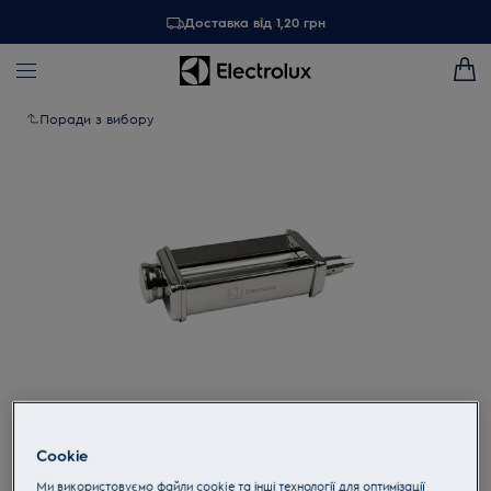
Доставка від 1,20 грн
Поради з вибору
Торкніться, щоб збільшити
Cookie
Ми використовуємо файли cookie та інші технології для оптимізації