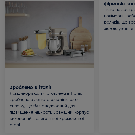
фірмовій кон
Тісто не застр
полімерні греб
роликів, що за
зісковзування т
Зроблено в Італії
Локшинорізка, виготовлена в Італії,
зроблена з легкого алюмінієвого
сплаву, що був анодований для
підвищення міцності. Зовнішній корпус
виконаний з елегантної хромованої
сталі.