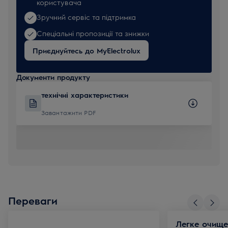
користувача
Зручний сервіс та підтримка
Спеціальні пропозиції та знижки
Приєднуйтесь до MyElectrolux
Документи продукту
технічні характеристики
Завантажити PDF
Переваги
Легке очище