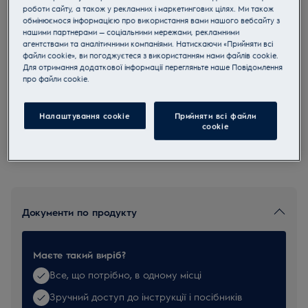
роботи сайту, а також у рекламних і маркетингових цілях. Ми також
ACCESSORYPR
обмінюємося інформацією про використання вами нашого вебсайту з
Аксесуар для кухонної техніки
нашими партнерами — соціальними мережами, рекламними
агентствами та аналітичними компаніями. Натискаючи «Прийняти всі
файли cookie», ви погоджуєтеся з використанням нами файлів cookie.
5 (2)
Для отримання додаткової інформації перегляньте наше Пoвідомлення
прo файли cookie.
Налаштування cookie
Прийняти всі файли
Купуйте техніку за телефоном 0 800 50 80 20
сookie
Документи по продукту
Маєте такий виріб?
Все, що потрібно, в одному місці
Зручний доступ до інструкції і посібників