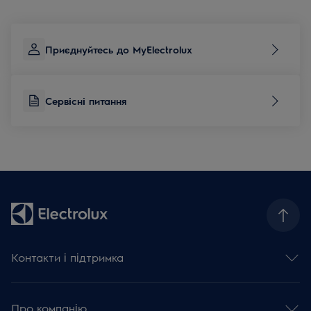
Приєднуйтесь до MyElectrolux
Сервісні питання
Контакти і підтримка
Зв'язатися з нами
Сервісні питання
Про компанію