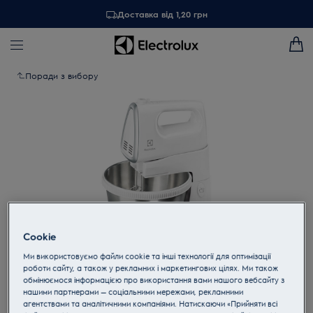
Доставка від 1,20 грн
Поради з вибору
Cookie
Ми використовуємо файли cookie та інші технології для оптимізації
роботи сайту, а також у рекламних і маркетингових цілях. Ми також
Торкніться, щоб збільшити
обмінюємося інформацією про використання вами нашого вебсайту з
нашими партнерами — соціальними мережами, рекламними
агентствами та аналітичними компаніями. Натискаючи «Прийняти всі