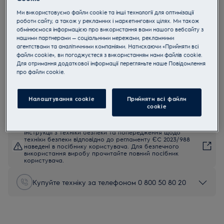
ESM3310
Ми використовуємо файли cookie та інші технології для оптимізації
Вертикальний занурювальний
роботи сайту, а також у рекламних і маркетингових цілях. Ми також
обмінюємося інформацією про використання вами нашого вебсайту з
міксер колекція Love your day
нашими партнерами — соціальними мережами, рекламними
агентствами та аналітичними компаніями. Натискаючи «Прийняти всі
4.4 (113)
файли cookie», ви погоджуєтеся з використанням нами файлів cookie.
Переваги
Для отримання додаткової інформації перегляньте наше Пoвідомлення
Створюйте більше з міксером на підставці «2-в-1»
прo файли cookie.
Смачні тістечка
Легке тепер стало ще легшим
Налаштування cookie
Прийняти всі файли
сookie
Інструкції з техніки безпеки та попередження щодо
техніки безпеки відповідно до регламенту ЄС 2023/988
наведені в посібнику користувача. Для безпечного
використання виробу прочитайте повний посібник
користувача.
Купуйте техніку за телефоном 0 800 50 80 20