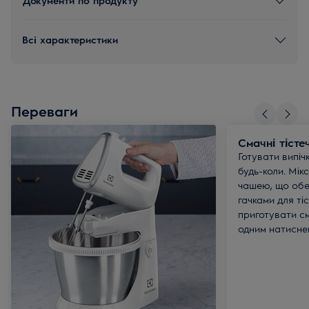
Всі характеристики
Переваги
Смачні тісте
Готувати випіч
будь-коли. Мік
чашею, що обе
гачками для ті
приготувати с
одним натисне