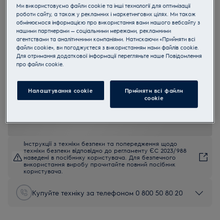
Ми використовуємо файли cookie та інші технології для оптимізації
E4K1-4ST
роботи сайту, а також у рекламних і маркетингових цілях. Ми також
Create 4 Електрочайник
обмінюємося інформацією про використання вами нашого вебсайту з
нашими партнерами — соціальними мережами, рекламними
агентствами та аналітичними компаніями. Натискаючи «Прийняти всі
файли cookie», ви погоджуєтеся з використанням нами файлів cookie.
4.6 (10)
Для отримання додаткової інформації перегляньте наше Пoвідомлення
Переваги
прo файли cookie.
Насолоджуйтеся улюбленим гарячим напоєм з цим потужним і
зручним чайником
Зручний бездротовий чайник з основою, що обертається на 360
°, і кришкою, яка відкривається однією рукою
Налаштування cookie
Прийняти всі файли
Для збереження смаку і якості води
сookie
Інструкції з техніки безпеки та попередження щодо
техніки безпеки відповідно до регламенту ЄС 2023/988
наведені в посібнику користувача. Для безпечного
використання виробу прочитайте повний посібник
користувача.
Купуйте техніку за телефоном 0 800 50 80 20