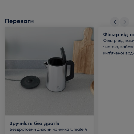
Переваги
Фільтр від н
Фільтр від нак
чистою, забез
кип'яченої води
Зручність без дротів
Бездротовий дизайн чайника Create 4