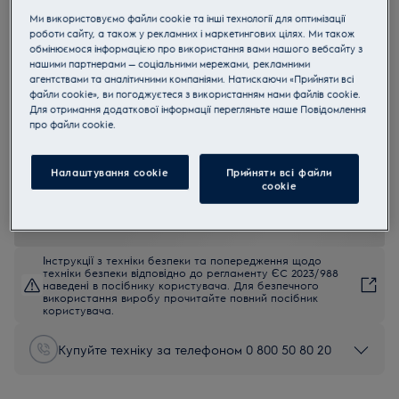
Ми використовуємо файли cookie та інші технології для оптимізації
E7GK1-8BP
роботи сайту, а також у рекламних і маркетингових цілях. Ми також
Explore 7 Електрочайник
обмінюємося інформацією про використання вами нашого вебсайту з
нашими партнерами — соціальними мережами, рекламними
агентствами та аналітичними компаніями. Натискаючи «Прийняти всі
4.8 (92)
файли cookie», ви погоджуєтеся з використанням нами файлів cookie.
Переваги
Для отримання додаткової інформації перегляньте наше Пoвідомлення
прo файли cookie.
Повністю контролюйте процес заварювання і отримуйте саме
той результат, який потрібен вам
Заварювання в одному чайнику тепер можливо з Explore 7
завдяки знімному кошику для заварки.
Налаштування cookie
Прийняти всі файли
Попередній вибір точної температури для кожної потреби.
сookie
Інструкції з техніки безпеки та попередження щодо
техніки безпеки відповідно до регламенту ЄС 2023/988
наведені в посібнику користувача. Для безпечного
використання виробу прочитайте повний посібник
користувача.
Купуйте техніку за телефоном 0 800 50 80 20