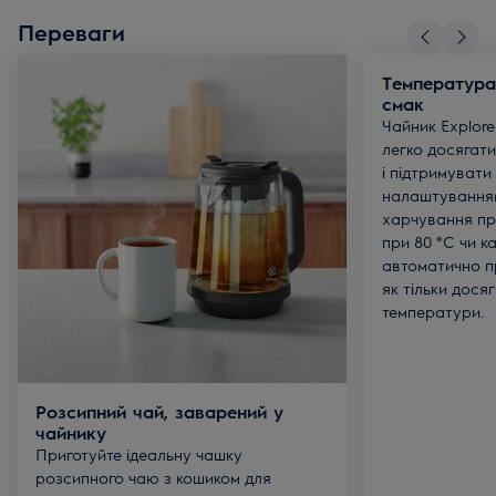
Переваги
Температура
смак
Чайник Explore
легко досягат
і підтримувати
налаштуванням
харчування пр
при 80 °C чи к
автоматично п
як тільки дося
температури.
Розсипний чай, заварений у
чайнику
Приготуйте ідеальну чашку
розсипного чаю з кошиком для