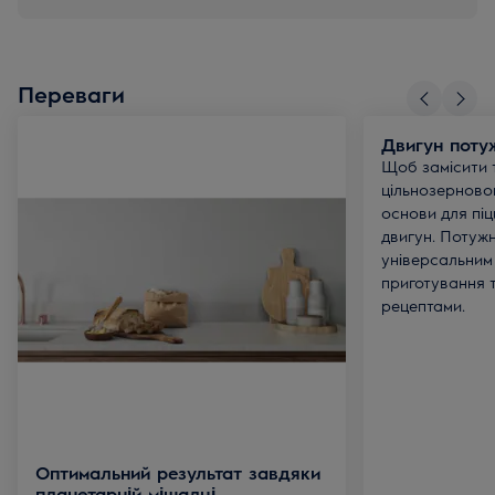
Переваги
Двигун поту
Щоб замісити 
цільнозерновог
основи для піц
двигун. Потужн
універсальним 
приготування т
рецептами.
Оптимальний результат завдяки
планетарній мішалці