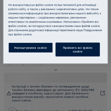
Ми використовуємо файли cookie та інші технології для оптимізації
E5KM1-4SWB
роботи сайту, а також у рекламних і маркетингових цілях. Ми також
E5KM1-4SWB Орбітальний
обмінюємося інформацією про використання вами нашого вебсайту з
Занурювальний міксер Create 5
нашими партнерами — соціальними мережами, рекламними
агентствами та аналітичними компаніями. Натискаючи «Прийняти всі
4.6 (167)
файли cookie», ви погоджуєтеся з використанням нами файлів cookie.
Переваги
Для отримання додаткової інформації перегляньте наше Пoвідомлення
прo файли cookie.
Кухонний комбайн Create 5 має планетарну мішалку, потужний
двигун і міцний корпус, виготовлений методом лиття під тиском,
що допомагає готувати смачнючу випічку, зокрема хліб і
шоколадні тістечка.
Налаштування cookie
Прийняти всі файли
Планетарна мішалка створює бездоганно однорідну суміш. Вона
сookie
гарантує ретельне перемішування всіх інгредієнтів без жодних
грудочок.
Завдяки потужному двигуну кухонний комбайн Create 5 легко
готує тісто для повсякденної випічки.
Інструкції з техніки безпеки та попередження щодо
техніки безпеки відповідно до регламенту ЄС 2023/988
наведені в посібнику користувача. Для безпечного
використання виробу прочитайте повний посібник
користувача.
Купуйте техніку за телефоном 0 800 50 80 20