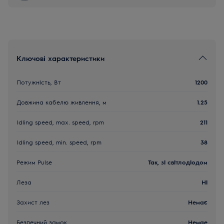
Ключові характеристики
Потужність, Вт
1200
Довжина кабелю живлення, м
1.25
Idling speed, max. speed, rpm
211
Idling speed, min. speed, rpm
38
Режим Pulse
Так, зі світлодіодом
Леза
Ні
Захист лез
Немає
Безпечний замок
Немае