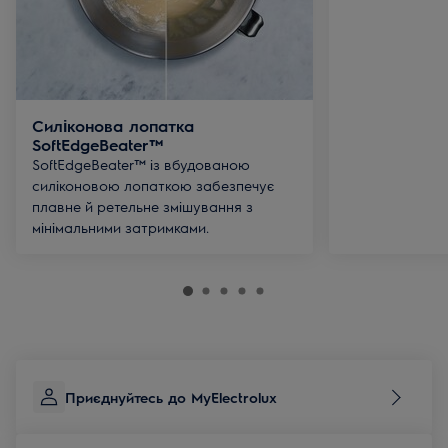
Силіконова лопатка
SoftEdgeBeater™
SoftEdgeBeater™ із вбудованою
силіконовою лопаткою забезпечує
плавне й ретельне змішування з
мінімальними затримками.
Приєднуйтесь до MyElectrolux