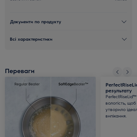
Документи по продукту
Всі характеристики
Переваги
PerfectRiseL
результату
PerfectRiseLid
вологість, щоб
утворило ідеал
випікання.