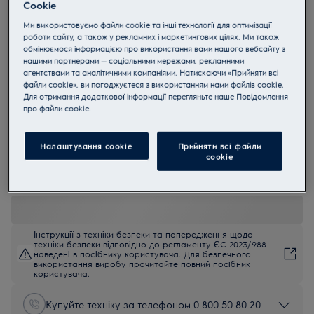
Cookie
EKM5540
Ми використовуємо файли cookie та інші технології для оптимізації
Занурювальний міксер Assistent
роботи сайту, а також у рекламних і маркетингових цілях. Ми також
обмінюємося інформацією про використання вами нашого вебсайту з
нашими партнерами — соціальними мережами, рекламними
4.5 (100)
агентствами та аналітичними компаніями. Натискаючи «Прийняти всі
Переваги
файли cookie», ви погоджуєтеся з використанням нами файлів cookie.
Для отримання додаткової інформації перегляньте наше Пoвідомлення
Нові аксесуари SoftEdgeBeater ™ та PerfectRiseLid ™, призначені
прo файли cookie.
для помічника, забезпечують вас правильними інструментами та
змішуванням для кожного випадку.
Soft Edge Beater ™ з силіконовими краями, щоб допомогти
ідеально змішувати всі інгредієнти для більш гладкої текстури
Налаштування cookie
Прийняти всі файли
тіста.
сookie
PerfectRiseLid ™, що допомагає зберегти вологість та ефективно
дати тісту вирости.
Інструкції з техніки безпеки та попередження щодо
техніки безпеки відповідно до регламенту ЄС 2023/988
наведені в посібнику користувача. Для безпечного
використання виробу прочитайте повний посібник
користувача.
Купуйте техніку за телефоном 0 800 50 80 20