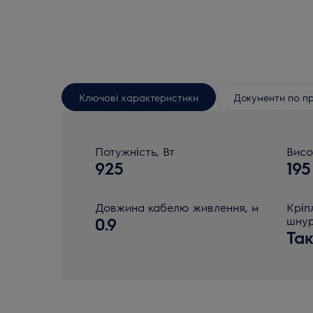
Ключові характеристики
Документи по п
Потужність, Вт
Висо
925
195
Довжина кабелю живлення, м
Кріп
0.9
шну
Та