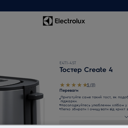
E4T1-4ST
Тостер Create 4
5 (9)
Переваги
Приготуйте саме такий тост, як подоб
піджарки.
Насолоджуйтесь улюбленим хлібом у 
Легко збирати і очищувати від крихт 