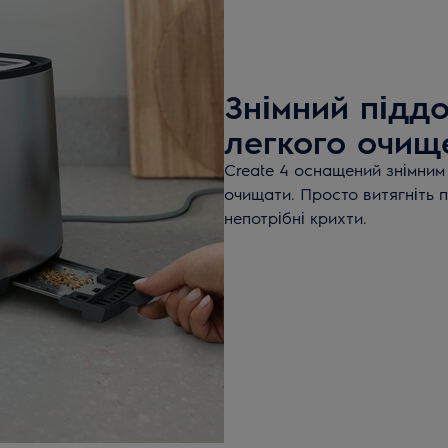
Знімний підд
легкого очищ
Create 4 оснащений знімним 
очищати. Просто витягніть п
непотрібні крихти.