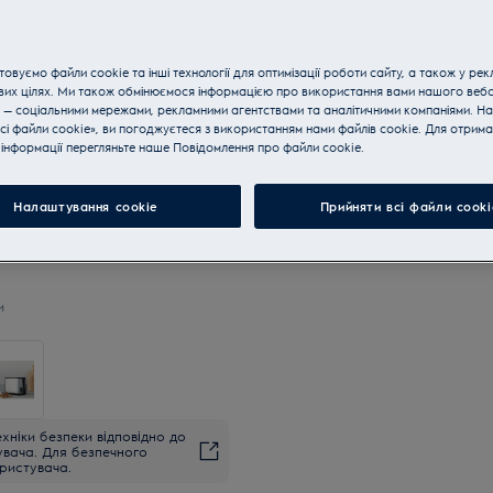
Купуйте техніку за телефон
овуємо файли cookie та інші технології для оптимізації роботи сайту, а також у рек
вих цілях. Ми також обмінюємося інформацією про використання вами нашого веб
 — соціальними мережами, рекламними агентствами та аналітичними компаніями. Н
сі файли cookie», ви погоджуєтеся з використанням нами файлів cookie. Для отрим
інформації перегляньте наше Пoвідомлення прo файли cookie.
Налаштування cookie
Прийняти всі файли сooki
и
хніки безпеки відповідно до
увача. Для безпечного
ристувача.