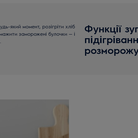
Функції зу
дь-який момент, розігріти хліб
смажити заморожені булочки — і
підігріванн
.
розморожу