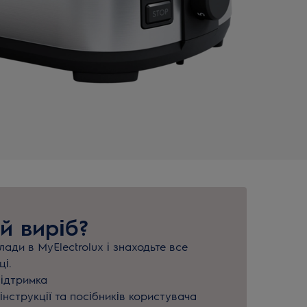
й виріб?
ади в MyElectrolux і знаходьте все
ці.
підтримка
інструкції та посібників користувача