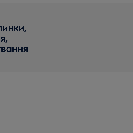
пинки,
я,
вання