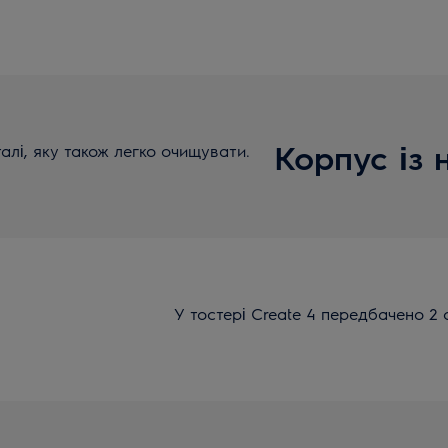
Корпус із 
алі, яку також легко очищувати.
У тостері Create 4 передбачено 2 