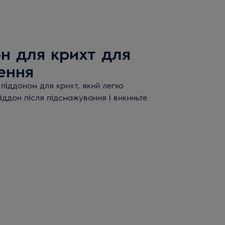
он для крихт для
ення
піддоном для крихт, який легко
іддон після підсмажування і викиньте