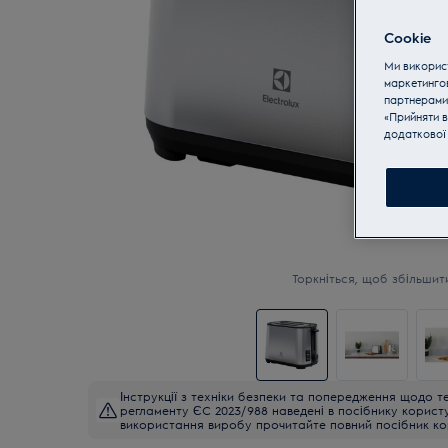
Cookie
Ми використ
маркетинго
партнерами
«Прийняти в
додаткової 
Торкніться, щоб збільшит
Інструкції з техніки безпеки та попередження щодо те
регламенту ЄС 2023/988 наведені в посібнику корист
використання виробу прочитайте повний посібник ко