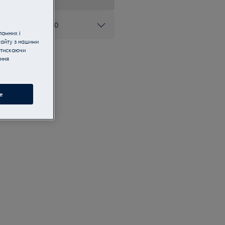
ом 0 800 50 80 20
ламних і
сайту з нашими
атискаючи
ання
e