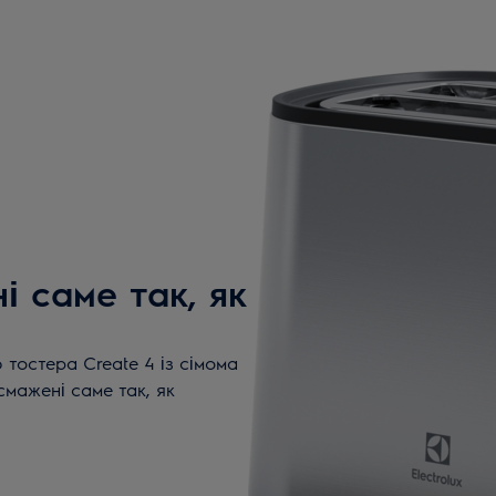
і саме так, як
 тостера Create 4 із сімома
смажені саме так, як