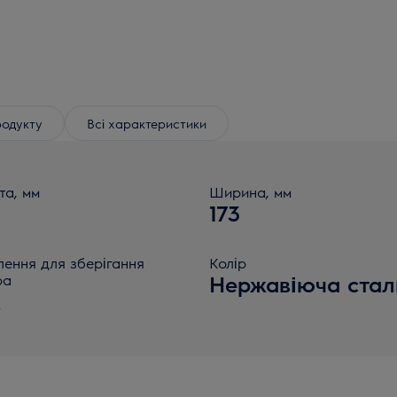
родукту
Всі характеристики
та, мм
Ширина, мм
173
лення для зберігання
Колір
ра
Нержавіюча стал
к