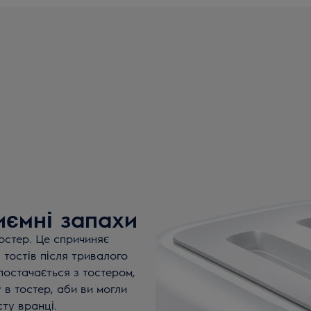
иємні запахи
тостер. Це спричиняє
 тостів після тривалого
постачається з тостером,
в тостер, аби ви могли
ту вранці.