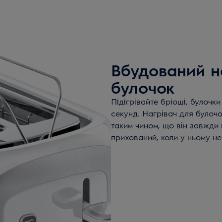
Вбудований н
булочок
Підігрівайте бріоші, булочки
секунд. Нагрівач для булоч
таким чином, що він завжди 
прихований, коли у ньому н