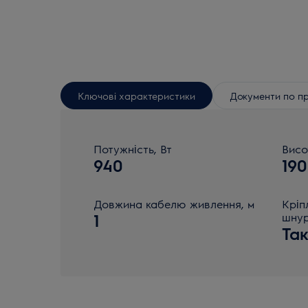
Ключові характеристики
Документи по п
Потужність, Вт
Висо
940
190
Довжина кабелю живлення, м
Кріп
1
шну
Та