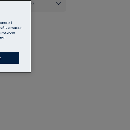
ом 0 800 50 80 20
ламних і
сайту з нашими
атискаючи
ання
e