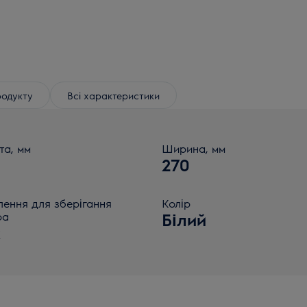
родукту
Всі характеристики
та, мм
Ширина, мм
270
лення для зберігання
Колір
ра
Білий
к