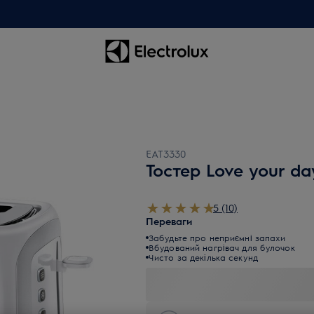
EAT3330
Тостер Love your day
5 (10)
Переваги
Забудьте про неприємні запахи
Вбудований нагрівач для булочок
Чисто за декілька секунд