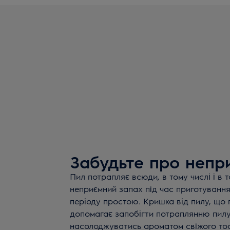
Забудьте про непр
Пил потрапляє всюди, в тому числі і в 
неприємний запах під час приготування
періоду простою. Кришка від пилу, що 
допомагає запобігти потраплянню пилу 
насолоджуватись ароматом свіжого тос