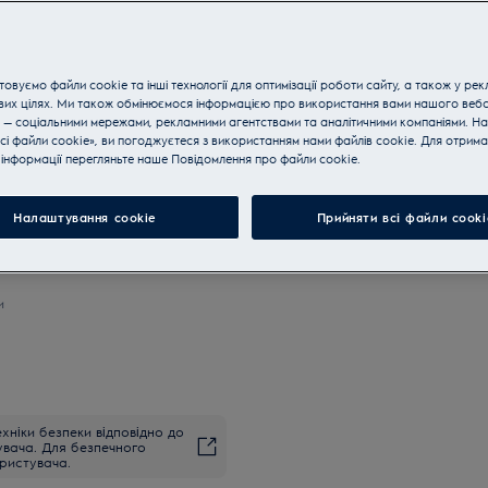
Купуйте техніку за телефон
овуємо файли cookie та інші технології для оптимізації роботи сайту, а також у рек
вих цілях. Ми також обмінюємося інформацією про використання вами нашого веб
 — соціальними мережами, рекламними агентствами та аналітичними компаніями. Н
сі файли cookie», ви погоджуєтеся з використанням нами файлів cookie. Для отрим
інформації перегляньте наше Пoвідомлення прo файли cookie.
Налаштування cookie
Прийняти всі файли сooki
и
хніки безпеки відповідно до
увача. Для безпечного
ристувача.