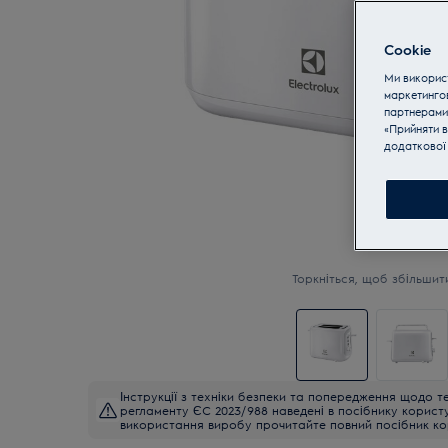
Cookie
Ми використ
маркетинго
партнерами
«Прийняти в
додаткової 
Торкніться, щоб збільшит
Інструкції з техніки безпеки та попередження щодо те
регламенту ЄС 2023/988 наведені в посібнику корист
використання виробу прочитайте повний посібник ко