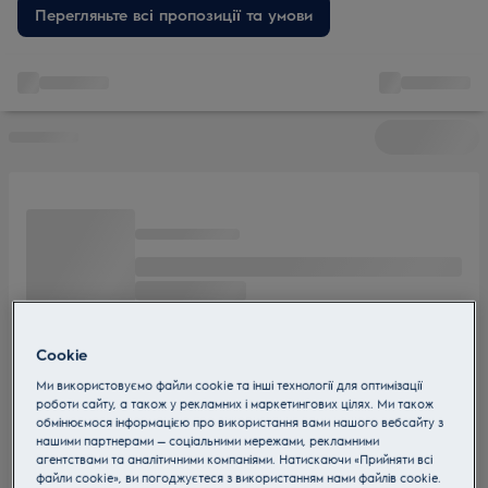
знайдіть вигідні моделі для здоровішого приготування. Від
Перегляньте всі пропозиції та умови
розпродажу залишків до акцій з обмеженим терміном –
доступні рішення для вашої кухні та бюджету.
Cookie
Ми використовуємо файли cookie та інші технології для оптимізації
роботи сайту, а також у рекламних і маркетингових цілях. Ми також
обмінюємося інформацією про використання вами нашого вебсайту з
нашими партнерами — соціальними мережами, рекламними
агентствами та аналітичними компаніями. Натискаючи «Прийняти всі
файли cookie», ви погоджуєтеся з використанням нами файлів cookie.