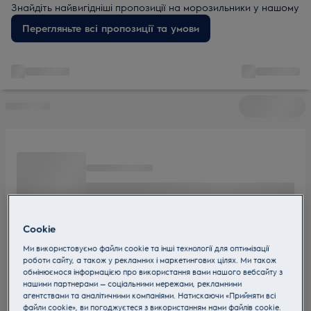
Знайдіть найвигідніші пропозиції на морозильники у нашому
розпродажі сьогодні. Від залишків складу до моделей з
Перегляньте всі пропозиції та умови
відмінним співвідношенням ціни та якості – обирайте
доступні варіанти, що підійдуть для будь-якої оселі та
бюджету. Не пропустіть великі знижки та морозильники за
низькою ціною.
Cookie
Ми використовуємо файли cookie та інші технології для оптимізації
роботи сайту, а також у рекламних і маркетингових цілях. Ми також
обмінюємося інформацією про використання вами нашого вебсайту з
нашими партнерами — соціальними мережами, рекламними
агентствами та аналітичними компаніями. Натискаючи «Прийняти всі
файли cookie», ви погоджуєтеся з використанням нами файлів cookie.