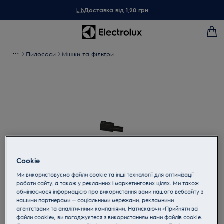
Доставка від 1,20 грн
Пилососи
Мішки та фільтри
Cookie
Ми використовуємо файли cookie та інші технології для оптимізації
роботи сайту, а також у рекламних і маркетингових цілях. Ми також
обмінюємося інформацією про використання вами нашого вебсайту з
Торкніться, щоб збільшити
нашими партнерами — соціальними мережами, рекламними
агентствами та аналітичними компаніями. Натискаючи «Прийняти всі
файли cookie», ви погоджуєтеся з використанням нами файлів cookie.