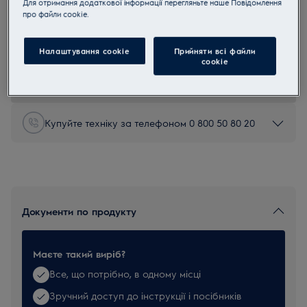
Для отримання додаткової інформації перегляньте наше Пoвідомлення
прo файли cookie.
ZE050
ZE050 Насадка Electrolux ZE050
Налаштування cookie
Прийняти всі файли
сookie
0 (0)
Купуйте техніку за телефоном 0 800 50 80 20
Документи по продукту
Маєте такий виріб?
Все, що потрібно, в одному місці
Зручний доступ до інструкції і посібників