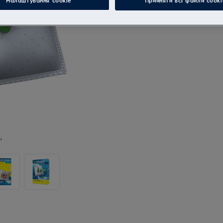
Налаштування cookie
Прийняти всі файли сooki
и