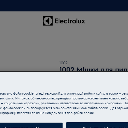
1002
1002 Мішки для пил
0 (0)
овуємо файли cookie та інші технології для оптимізації роботи сайту, а також у рек
вих цілях. Ми також обмінюємося інформацією про використання вами нашого веб
 — соціальними мережами, рекламними агентствами та аналітичними компаніями. Н
сі файли cookie», ви погоджуєтеся з використанням нами файлів cookie. Для отрим
Купуйте техніку за телефон
інформації перегляньте наше Пoвідомлення прo файли cookie.