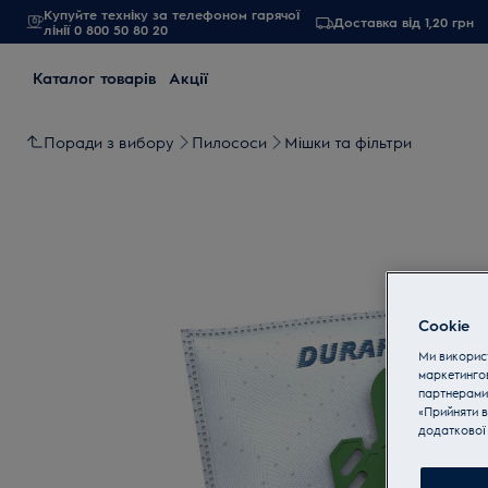
Купуйте техніку за телефоном гарячої
Доставка від 1,20 грн
лінії 0 800 50 80 20
Каталог товарів
Акції
Поради з вибору
Пилососи
Мішки та фільтри
Cookie
Ми використ
маркетинго
партнерами
«Прийняти в
додаткової 