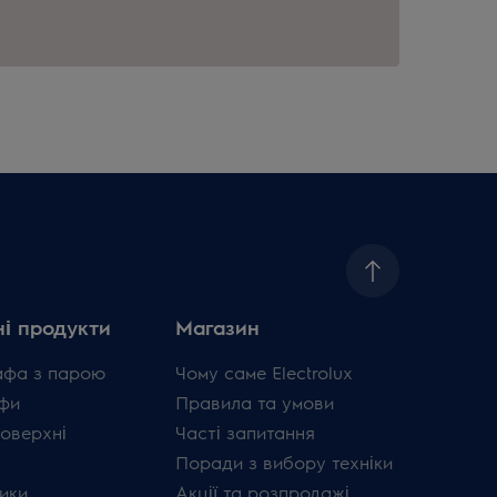
і продукти
Магазин
афа з парою
Чому саме Electrolux
фи
Правила та умови
поверхні
Часті запитання
Поради з вибору техніки
ики
Акції та розпродажі