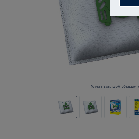
Торкніться, щоб збільшит