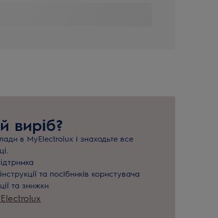
й виріб?
ади в MyElectrolux і знаходьте все
ці.
підтримка
інструкції та посібників користувача
ції та знижки
lectrolux