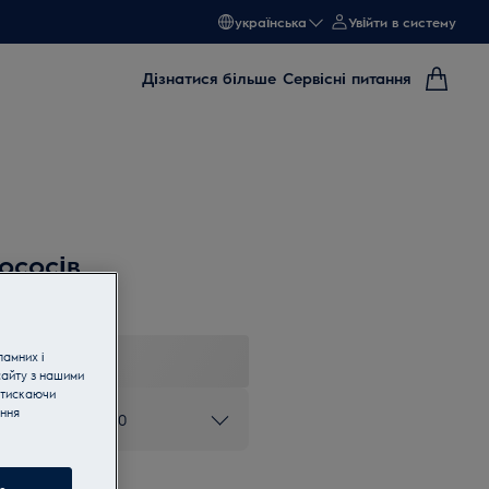
українська
Увійти в систему
Дізнатися більше
Сервісні питання
ососів
ламних і
сайту з нашими
атискаючи
ання
ом 0 800 50 80 20