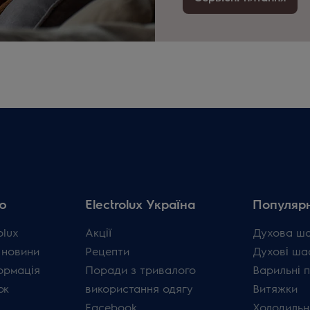
ю
Electrolux Україна
Популярн
olux
Акції
Духова ш
 новини
Рецепти
Духові ша
ормація
Поради з тривалого
Варильні 
ок
використання одягу
Витяжки
Facebook
Холодильн