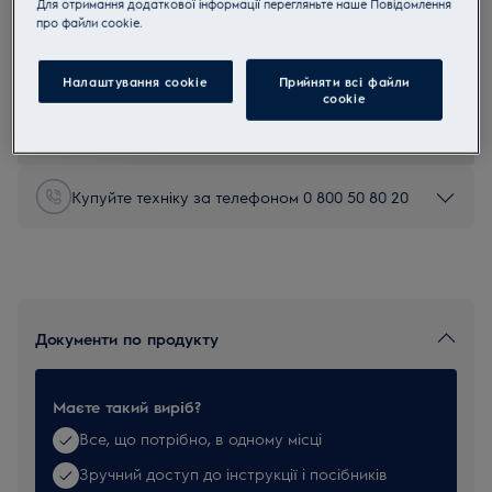
Для отримання додаткової інформації перегляньте наше Пoвідомлення
прo файли cookie.
EF147
Фільтр для пилососів
Налаштування cookie
Прийняти всі файли
сookie
0 (0)
Купуйте техніку за телефоном 0 800 50 80 20
Документи по продукту
Маєте такий виріб?
Все, що потрібно, в одному місці
Зручний доступ до інструкції і посібників