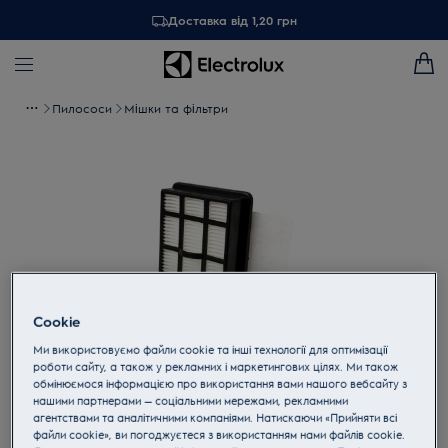
Доставка від 1,20 грн
Пилососи
Мішки та фільтри
Cookie
Ми використовуємо файли cookie та інші технології для оптимізації
роботи сайту, а також у рекламних і маркетингових цілях. Ми також
обмінюємося інформацією про використання вами нашого вебсайту з
Торкніться, щоб збільшити
нашими партнерами — соціальними мережами, рекламними
агентствами та аналітичними компаніями. Натискаючи «Прийняти всі
файли cookie», ви погоджуєтеся з використанням нами файлів cookie.