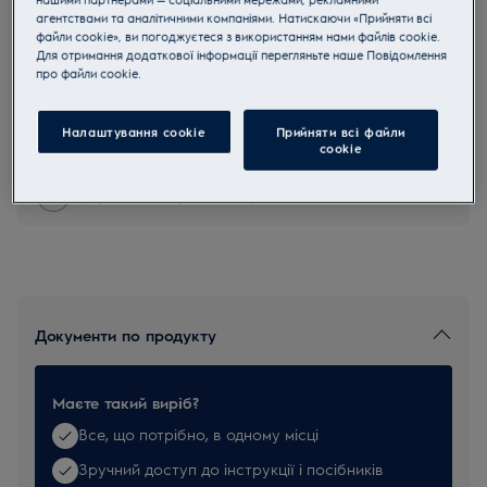
агентствами та аналітичними компаніями. Натискаючи «Прийняти всі
EF150
файли cookie», ви погоджуєтеся з використанням нами файлів cookie.
Фільтр для пилососів
Для отримання додаткової інформації перегляньте наше Пoвідомлення
прo файли cookie.
5 (1)
Налаштування cookie
Прийняти всі файли
сookie
Купуйте техніку за телефоном 0 800 50 80 20
Документи по продукту
Маєте такий виріб?
Все, що потрібно, в одному місці
Зручний доступ до інструкції і посібників