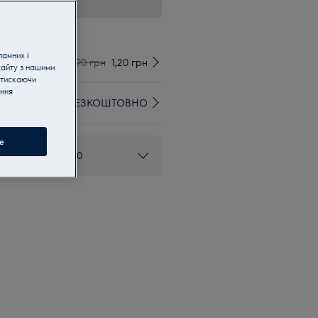
имуйте
ламних і
90 грн
1,20 грн
сайту з нашими
атискаючи
ання
БЕЗКОШТОВНО
e
ом 0 800 50 80 20