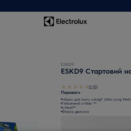
ESKD9
ESKD9 Стартовий на
0 (0)
Переваги
Мішки для пилу s-bag® Ultra Long Per
Гігієнічний s-filter ™
s-fresh™
Фільтр двигуна