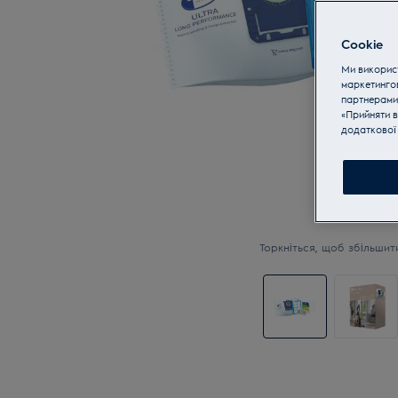
Cookie
Ми використ
маркетинго
партнерами
«Прийняти в
додаткової 
Торкніться, щоб збільшит