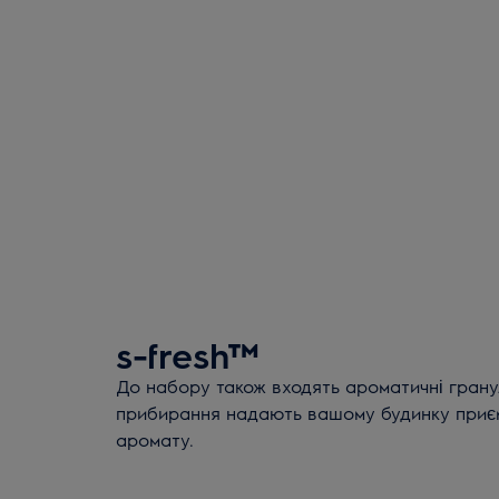
s-fresh™
До набору також входять ароматичні гранули
прибирання надають вашому будинку приє
аромату.