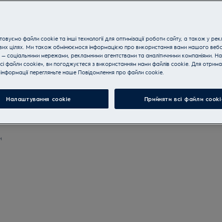
Купуйте у Electrolux і отр
овуємо файли cookie та інші технології для оптимізації роботи сайту, а також у рек
Адресна доставка
вих цілях. Ми також обмінюємося інформацією про використання вами нашого веб
 — соціальними мережами, рекламними агентствами та аналітичними компаніями. Н
сі файли cookie», ви погоджуєтеся з використанням нами файлів cookie. Для отрим
Душевний спокій
інформації перегляньте наше Пoвідомлення прo файли cookie.
Налаштування cookie
Прийняти всі файли сooki
Купуйте техніку за телефон
и