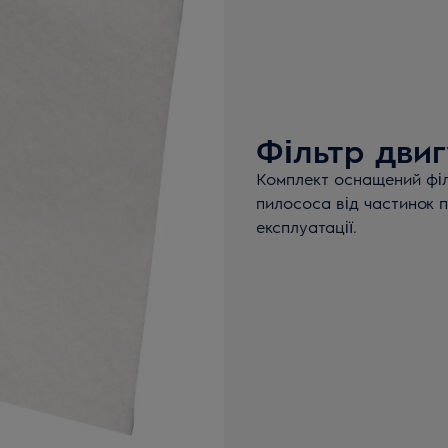
Фільтр дви
Комплект оснащений філ
пилососа від частинок 
експлуатації.