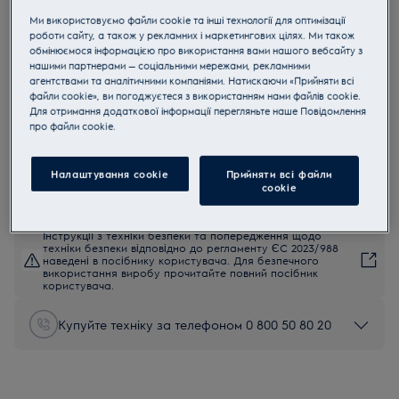
EL61A4UG
Ми використовуємо файли cookie та інші технології для оптимізації
Electrolux EL61A4UG Безмішковий
роботи сайту, а також у рекламних і маркетингових цілях. Ми також
обмінюємося інформацією про використання вами нашого вебсайту з
Пилосос
нашими партнерами — соціальними мережами, рекламними
агентствами та аналітичними компаніями. Натискаючи «Прийняти всі
4.8 (337)
файли cookie», ви погоджуєтеся з використанням нами файлів cookie.
Переваги
Для отримання додаткової інформації перегляньте наше Пoвідомлення
прo файли cookie.
Легке очищення контейнеру та набір для власників тварин
Чистіше та легше спорожнення
Довговічна продуктивність, навіть коли контейнер наповнений*
Налаштування cookie
Прийняти всі файли
сookie
Інструкції з техніки безпеки та попередження щодо
техніки безпеки відповідно до регламенту ЄС 2023/988
наведені в посібнику користувача. Для безпечного
використання виробу прочитайте повний посібник
користувача.
Купуйте техніку за телефоном 0 800 50 80 20