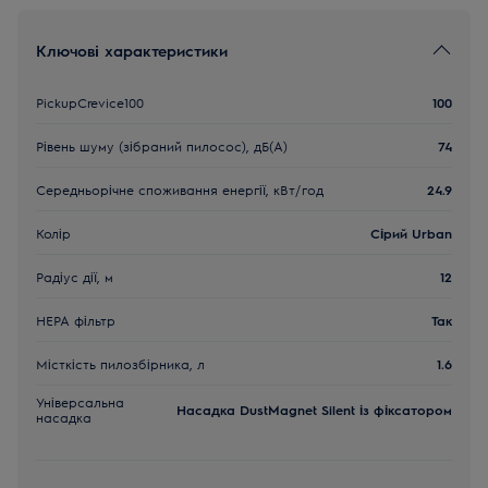
Ключові характеристики
PickupCrevice100
100
Рівень шуму (зібраний пилосос), дБ(А)
74
Середньорічне споживання енергії, кВт/год
24.9
Колір
Сірий Urban
Радіус дії, м
12
НЕРА фільтр
Так
Місткість пилозбірника, л
1.6
Універсальна
Насадка DustMagnet Silent із фіксатором
насадка