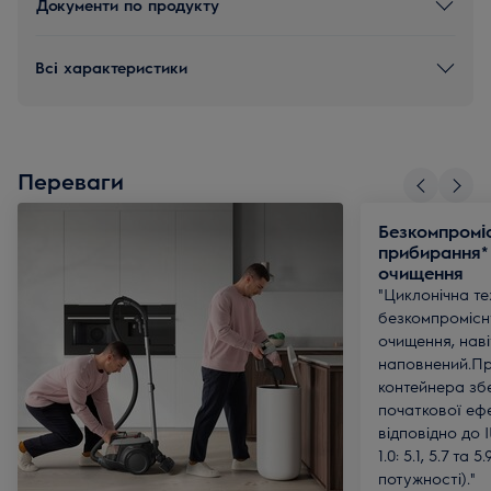
Документи по продукту
Всі характеристики
Переваги
Безкомпроміс
прибирання*
очищення
"Циклонічна те
безкомпромісн
очищення, наві
наповнений.Пр
контейнера збе
початкової еф
відповідно до 
1.0: 5.1, 5.7 та
потужності)."