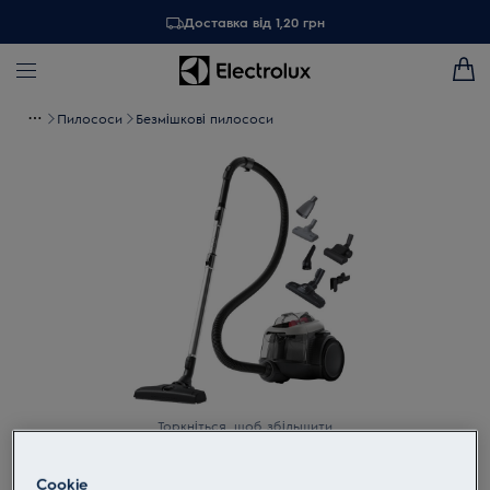
Доставка від 1,20 грн
Пилососи
Безмішкові пилососи
Торкніться, щоб збільшити
Cookie