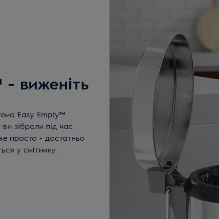
 - виженіть
тема Easy Empty™
 ви зібрали під час
же просто - достатньо
ься у смітнику.