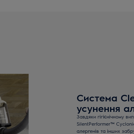
Система Clea
усунення ал
Завдяки гігієнічному ви
SilentPerformer™ Cyclon
алергенів та інших заб