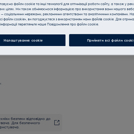
Купуйте техніку за телефон
овуємо файли cookie та інші технології для оптимізації роботи сайту, а також у рек
вих цілях. Ми також обмінюємося інформацією про використання вами нашого веб
 — соціальними мережами, рекламними агентствами та аналітичними компаніями. Н
сі файли cookie», ви погоджуєтеся з використанням нами файлів cookie. Для отрим
Вибір року 2020
інформації перегляньте наше Пoвідомлення прo файли cookie.
Налаштування cookie
Прийняти всі файли сooki
и
хніки безпеки відповідно до
увача. Для безпечного
ристувача.