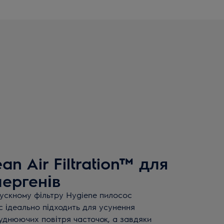
n Air Filtration™ для
ергенів
пускному фільтру Hygiene пилосос
ic ідеально підходить для усунення
руднюючих повітря часточок, а завдяки