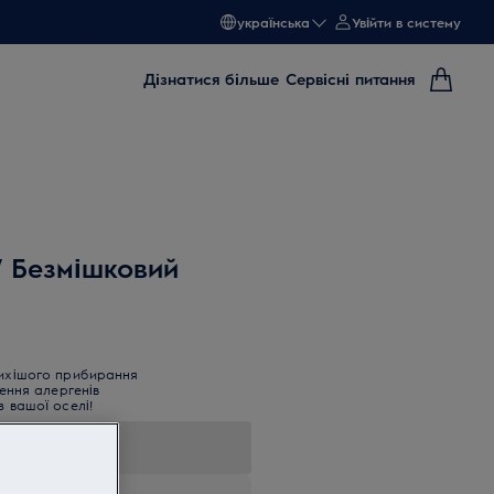
українська
Увійти в систему
Дізнатися більше
Сервісні питання
W Безмішковий
тихішого прибирання
нення алергенів
з вашої оселі!