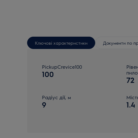
Ключові характеристики
Документи по п
PickupCrevice100
Ріве
100
пило
72
Радіус дії, м
Міст
9
1.4