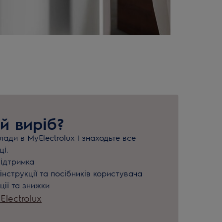
й виріб?
ади в MyElectrolux і знаходьте все
ці.
підтримка
інструкції та посібників користувача
ції та знижки
lectrolux