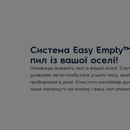
Система Easy Empty™
пил із вашої оселі!
Назавжди виженіть пил із вашої оселі. Сис
дозволяє легко позбутися усього пилу, який
прибирання в домі. Очистити контейнер ду
лише натиснути на кнопку і весь пил опинит