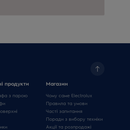
і продукти
Магазин
афа з парою
Чому саме Electrolux
фи
Правила та умови
поверхні
Часті запитання
Поради з вибору техніки
ики
Акції та розпродажі