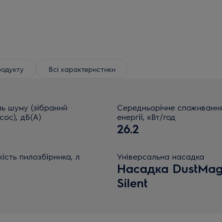
родукту
Всі характеристики
нь шуму (зібраний
Середньорічне споживанн
сос), дБ(А)
енергії, кВт/год
26.2
кість пилозбірника, л
Універсальна насадка
Насадка DustMag
Silent