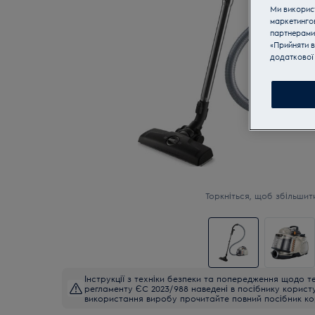
Ми використ
маркетинго
партнерами
«Прийняти в
додаткової 
Торкніться, щоб збільшит
Інструкції з техніки безпеки та попередження щодо те
регламенту ЄС 2023/988 наведені в посібнику корист
використання виробу прочитайте повний посібник ко