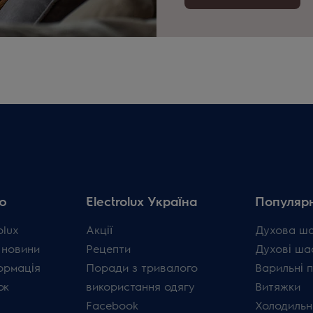
ю
Electrolux Україна
Популярн
olux
Акції
Духова ш
 новини
Рецепти
Духові ша
ормація
Поради з тривалого
Варильні 
ок
використання одягу
Витяжки
Facebook
Холодильн