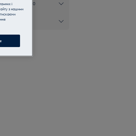
ом 0 800 50 80 20
ламних і
сайту з нашими
атискаючи
ання
e