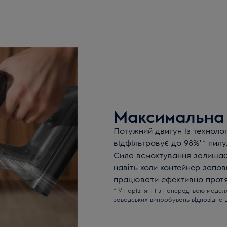
Максимальна 
Потужний двигун із технолог
відфільтровує до 98%** пил
Сила всмоктування залишаєт
навіть коли контейнер запо
працювати ефективно протя
* У порівнянні з попередньою моделлю
заводських випробувань відповідно 