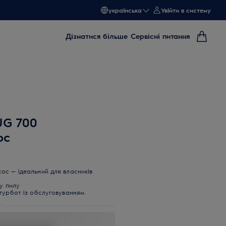
українська
Увійти в систему
Дізнатися більше
Сервісні питання
UG 700
ос
ос — ідеальний для власників
у пилу
турбот із обслуговуванням.