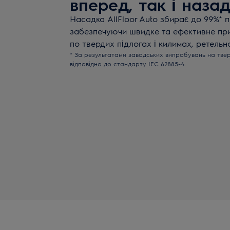
вперед, так і наза
Насадка AllFloor Auto збирає до 99%* п
забезпечуючи швидке та ефективне при
по твердих підлогах і килимах, ретельн
* За результатами заводських випробувань на твер
відповідно до стандарту IEC 62885-4.