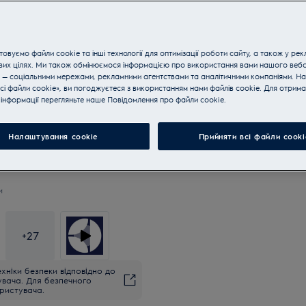
овуємо файли cookie та інші технології для оптимізації роботи сайту, а також у рек
вих цілях. Ми також обмінюємося інформацією про використання вами нашого веб
 — соціальними мережами, рекламними агентствами та аналітичними компаніями. Н
сі файли cookie», ви погоджуєтеся з використанням нами файлів cookie. Для отрим
інформації перегляньте наше Пoвідомлення прo файли cookie.
Налаштування cookie
Прийняти всі файли сooki
и
+
27
хніки безпеки відповідно до
увача. Для безпечного
ристувача.