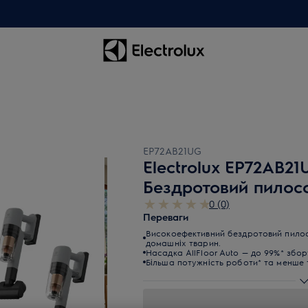
EP72AB21UG
Electrolux EP72AB21
Бездротовий пилос
0 (0)
Переваги
Високоефективний бездротовий пилос
домашніх тварин.
Насадка AllFloor Auto — до 99%* збор
Більша потужність роботи* та менше 