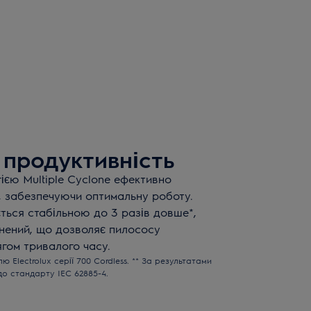
продуктивність
ією Multiple Cyclone ефективно
у, забезпечуючи оптимальну роботу.
ься стабільною до 3 разів довше*,
внений, що дозволяє пилососу
гом тривалого часу.
 Electrolux серії 700 Cordless. ** За результатами
до стандарту IEC 62885-4.