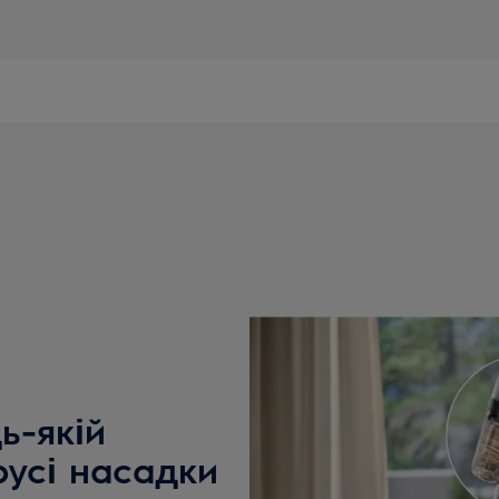
ь-якій
русі насадки