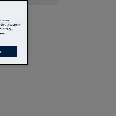
ламних і
сайту з нашими
атискаючи
ання
e