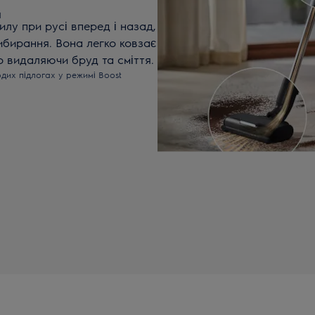
д
илу при русі вперед і назад,
бирання. Вона легко ковзає
о видаляючи бруд та сміття.
дих підлогах у режимі Boost