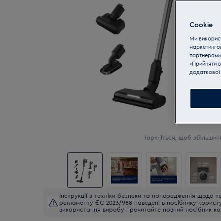
Cookie
Ми використ
маркетинго
партнерами
«Прийняти в
додаткової 
Торкніться, щоб збільшит
Інструкції з техніки безпеки та попередження щодо те
регламенту ЄС 2023/988 наведені в посібнику корист
використання виробу прочитайте повний посібник ко