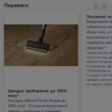
Переваги
Потужний та
Безщітковий і
забезпечує ма
збору пилу у 
максимально ти
Надійність під
гарантією**.
*Зареєструйте п
після покупки, дл
гарантії на двиг
й положення. Дет
**Випробування 
стандарту IEC 6
середніх результ
на твердих підло
Швидке прибирання до 100%
пилу*
Насадка AllFloor Power збирає до
100% пилу*. Потужний безщітковий
двигун у поєднанні з гумовими