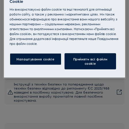
Cookie
EP91B21WET
Ми використовуємо файли cookie та інші технології для оптимізації
Electrolux EP91B21WET
роботи сайту, а також у рекламних і маркетингових цілях. Ми також
обмінюємося інформацією про використання вами нашого вебсайту з
Бездротовий пилосос серії 900
нашими партнерами — соціальними мережами, рекламними
5 (2)
агентствами та аналітичними компаніями. Натискаючи «Прийняти всі
Переваги
файли cookie», ви погоджуєтеся з використанням нами файлів cookie.
Для отримання додаткової інформації перегляньте наше Пoвідомлення
Поєднує найтриваліший час роботи у класі та до 100% збору
прo файли cookie.
пилу*.
Насадка AllFloor Power: потужність, швидкість і ефективність
збору пилу до 100%.
Безщітковий інверторний двигун із гарантією 10 років**.
Налаштування cookie
Прийняти всі файли
сookie
Інструкції з техніки безпеки та попередження щодо
техніки безпеки відповідно до регламенту ЄС 2023/988
наведені в посібнику користувача. Для безпечного
використання виробу прочитайте повний посібник
користувача.