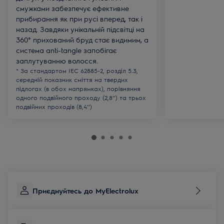
смужками забезпечує ефективне
прибирання як при русі вперед, так і
назад. Завдяки унікальній підсвітці на
360° прихований бруд стає видимим, а
система anti-tangle запобігає
заплутуванню волосся.
* За стандартом IEC 62885-2, розділ 5.3,
середній показник сміття на твердих
підлогах (в обох напрямках), порівняння
одного подвійного проходу (2,8’’) та трьох
подвійних проходів (8,4’’)
Приєднуйтесь до MyElectrolux