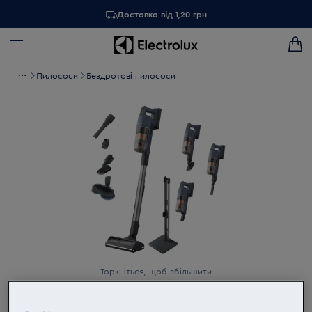
Доставка від 1,20 грн
Пилососи
Бездротові пилососи
Торкніться, щоб збільшити