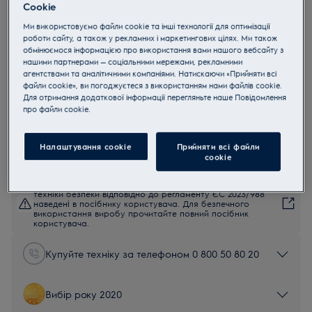
Cookie
PQ91-50MB
Ми використовуємо файли cookie та інші технології для оптимізації
Electrolux PQ91-50MB Pure Q9
роботи сайту, а також у рекламних і маркетингових цілях. Ми також
обмінюємося інформацією про використання вами нашого вебсайту з
нашими партнерами — соціальними мережами, рекламними
4.7 (626)
агентствами та аналітичними компаніями. Натискаючи «Прийняти всі
Переваги
файли cookie», ви погоджуєтеся з використанням нами файлів cookie.
Для отримання додаткової інформації перегляньте наше Пoвідомлення
Ефективний помічник, що завжди під рукою
Просто візьміть пилосос за ручку та йдіть
прo файли cookie.
Повна потужність під час усього прибирання*
Налаштування cookie
Прийняти всі файли
сookie
Інструкції з техніки безпеки та попередження щодо
техніки безпеки відповідно до регламенту ЄС 2023/988
наведені в посібнику користувача. Для безпечного
використання виробу прочитайте повний посібник
користувача.
Купуйте техніку за телефоном 0 800 50 80 20
Вибір року 2020