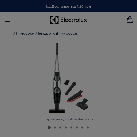
Доставка від 1,20 грн
Пилососи
Бездротові пилососи
Торкніться, щоб збільшити