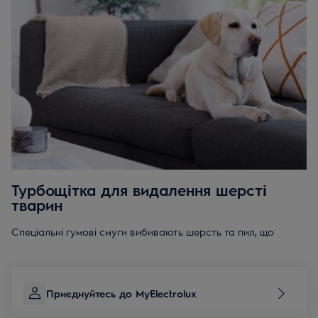
Турбощітка для видалення шерсті
тварин
Спеціальні гумові смуги вибивають шерсть та пил, що
накопичуються в меблевій обшивці, дозволяючи видалити
забруднення з найважчих місць.
Приєднуйтесь до MyElectrolux