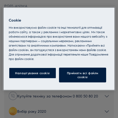
PQ91-ANIMA
Electrolux PQ91-ANIMA Pure Q9
Cookie
4.8 (226)
Ми використовуємо файли cookie та інші технології для оптимізації
Переваги
роботи сайту, а також у рекламних і маркетингових цілях. Ми також
обмінюємося інформацією про використання вами нашого вебсайту з
Ефективний помічник, що завжди під рукою
нашими партнерами — соціальними мережами, рекламними
Просто візьміть пилосос за ручку та йдіть
Повна потужність під час усього прибирання*
агентствами та аналітичними компаніями. Натискаючи «Прийняти всі
файли cookie», ви погоджуєтеся з використанням нами файлів cookie.
Для отримання додаткової інформації перегляньте наше Пoвідомлення
прo файли cookie.
Інструкції з техніки безпеки та попередження щодо
Налаштування cookie
Прийняти всі файли
техніки безпеки відповідно до регламенту ЄС 2023/988
наведені в посібнику користувача. Для безпечного
сookie
використання виробу прочитайте повний посібник
користувача.
Купуйте техніку за телефоном 0 800 50 80 20
Вибір року 2020