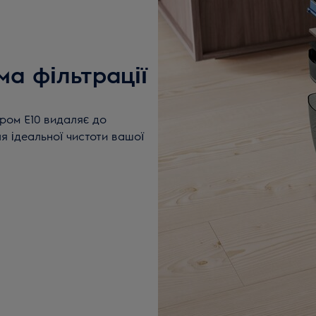
ма фільтрації
тром E10 видаляє до
ля ідеальної чистоти вашої