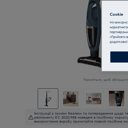
Cookie
Ми використ
маркетинго
партнерами
«Прийняти в
додаткової 
Торкніться, щоб збільшит
Інструкції з техніки безпеки та попередження щодо те
регламенту ЄС 2023/988 наведені в посібнику корист
використання виробу прочитайте повний посібник ко