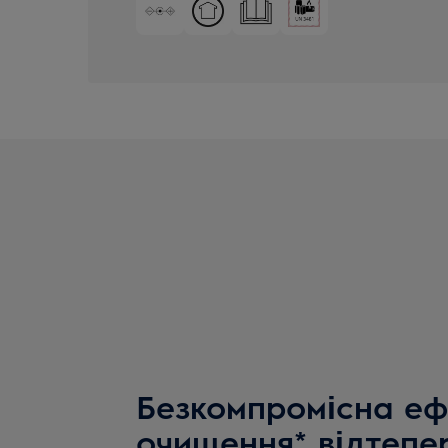
Безкомпромісна еф
очищення* відтепе