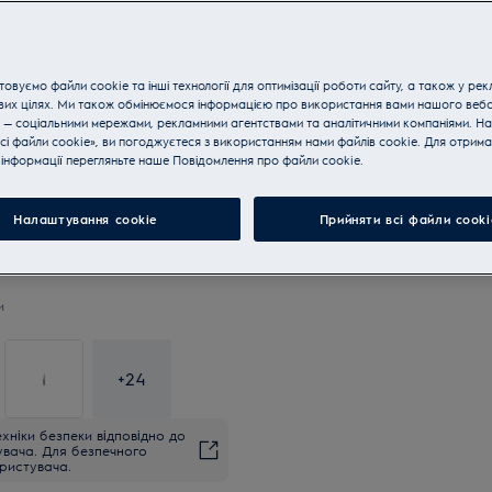
iF DESIGN AWARD 2021
овуємо файли cookie та інші технології для оптимізації роботи сайту, а також у рек
вих цілях. Ми також обмінюємося інформацією про використання вами нашого веб
 — соціальними мережами, рекламними агентствами та аналітичними компаніями. Н
сі файли cookie», ви погоджуєтеся з використанням нами файлів cookie. Для отрим
Купуйте техніку за телефон
інформації перегляньте наше Пoвідомлення прo файли cookie.
Вибір року 2020
Налаштування cookie
Прийняти всі файли сooki
и
+
24
хніки безпеки відповідно до
увача. Для безпечного
ристувача.