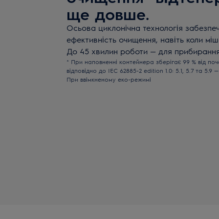
ще довше.
Осьова циклонічна технологія забезпе
ефективність очищення, навіть коли міш
До 45 хвилин роботи — для прибирання
* При наповненні контейнера зберігає 99 % від по
відповідно до IEC 62885-2 edition 1.0: 5.1, 5.7 та 5.
При ввімкненому еко-режимі