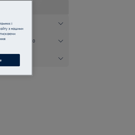
ламних і
сайту з нашими
атискаючи
ання
ом 0 800 50 80 20
e