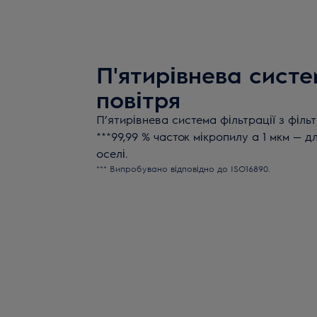
П'ятирівнева систе
повітря
П’ятирівнева система фільтрації з філь
***99,99 % часток мікропилу а 1 мкм — д
оселі.
*** Випробувано відповідно до ISO16890.