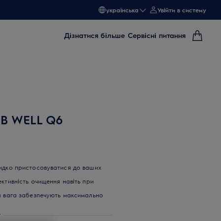
українська
Увійти в систему
Дізнатися більше
Сервісні питання
DB WELL Q6
видко пристосовуватися до ваших
ктивність очищення навіть при
а вага забезпечують максимально