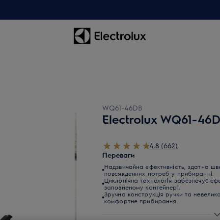
WQ61-46DB
Electrolux WQ61-46
4.8 (662)
Переваги
Надзвичайна ефективність, здатна ш
повсякденних потреб у прибиранні.
Циклонічна технологія забезпечує ефе
заповненому контейнері.
Зручна конструкція ручки та невелик
комфортне прибирання.