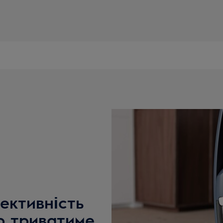
ективність
р триватиме