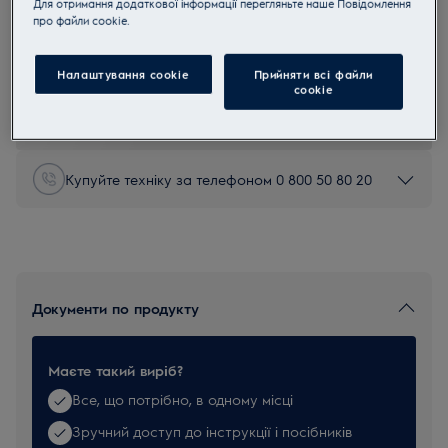
Для отримання додаткової інформації перегляньте наше Пoвідомлення
прo файли cookie.
EBLC01
Концентрат засобу для чищення
скла
Налаштування cookie
Прийняти всі файли
сookie
5 (1)
Купуйте техніку за телефоном 0 800 50 80 20
Документи по продукту
Маєте такий виріб?
Все, що потрібно, в одному місці
Зручний доступ до інструкції і посібників