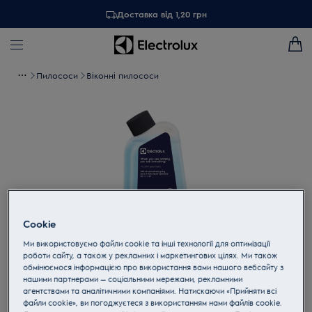
Доставка від 1,20 грн
Пилососи
Віконні пилососи
Cookie
Ми використовуємо файли cookie та інші технології для оптимізації
роботи сайту, а також у рекламних і маркетингових цілях. Ми також
обмінюємося інформацією про використання вами нашого вебсайту з
Торкніться, щоб збільшити
нашими партнерами — соціальними мережами, рекламними
агентствами та аналітичними компаніями. Натискаючи «Прийняти всі
файли cookie», ви погоджуєтеся з використанням нами файлів cookie.