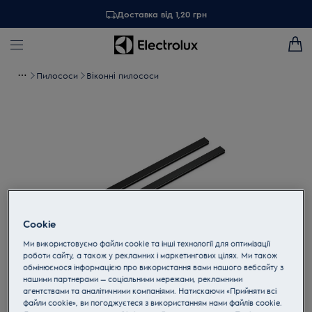
Доставка від 1,20 грн
Пилососи
Віконні пилососи
Cookie
Ми використовуємо файли cookie та інші технології для оптимізації
роботи сайту, а також у рекламних і маркетингових цілях. Ми також
обмінюємося інформацією про використання вами нашого вебсайту з
Торкніться, щоб збільшити
нашими партнерами — соціальними мережами, рекламними
агентствами та аналітичними компаніями. Натискаючи «Прийняти всі
файли cookie», ви погоджуєтеся з використанням нами файлів cookie.