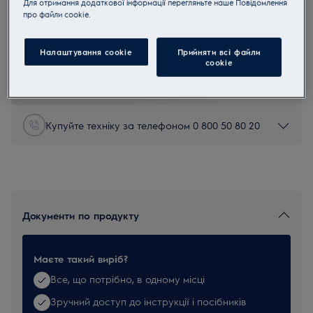
Для отримання додаткової інформації перегляньте наше Пoвідомлення
прo файли cookie.
EBRW01
EBRW01 Набір телескопічних труб
Налаштування cookie
Прийняти всі файли
сookie
0 (0)
Купуйте техніку за телефоном 0 800 50 80 20
Документи по продукту
Маєте такий виріб?
Все, що потрібно, в одному місці
Зручний доступ до інструкції і посібників