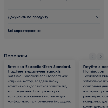
Документи по продукту
Всі характеристики
Переваги
Витяжка ExtractionTech Standard.
Готуйте з ос
Надійне видалення запахів
Illumination
Витяжка ExtractionTech Standard має
Технологія Pure
надійний мотор, завдяки якому
забезпечує яск
ефективно видаляються запахи під
освітлення для
час готування. Повітря на кухні
час приготуван
залишається свіжим і чистим — для
рівномірно ос
комфортного приготування їжі, щодня.
поверхню, доз
кожну деталь 