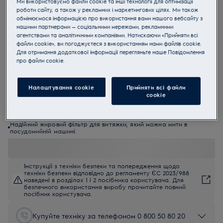
Ми використовуємо файли cookie та інші технології для оптимізації
роботи сайту, а також у рекламних і маркетингових цілях. Ми також
EFC226V
обмінюємося інформацією про використання вами нашого вебсайту з
Купольна витяжка
нашими партнерами — соціальними мережами, рекламними
агентствами та аналітичними компаніями. Натискаючи «Прийняти всі
файли cookie», ви погоджуєтеся з використанням нами файлів cookie.
4.7 (35)
Для отримання додаткової інформації перегляньте наше Пoвідомлення
прo файли cookie.
EU керівництво
Переваги
Налаштування cookie
Прийняти всі файли
Надійна витяжка ефективно видаляє запахи під час готування.
сookie
Витяжку ExtractionTech Standard оснащено потужним і надійним
мотором.
Підсвічування Pure Illumination — повна видимість під час
готування.
Надійний жировий фільтр для витяжки, який можна мити в
посудомийній машині.
Інструкції з техніки безпеки та попередження щодо
техніки безпеки відповідно до регламенту ЄС 2023/988
наведені в розділах 1 і 2 посібника користувача. Для
безпечного використання виробу прочитайте повний
посібник користувача.
Купуйте техніку за телефоном 0 800 50 80 20