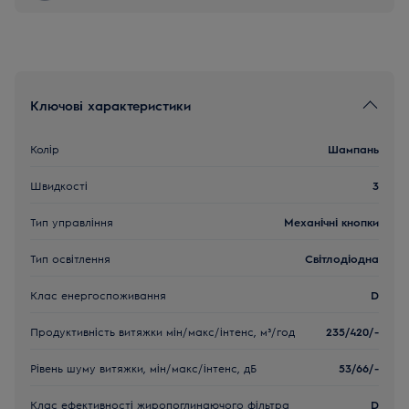
Ключові характеристики
Колір
Шампань
Швидкості
3
Тип управління
Механічні кнопки
Тип освітлення
Світлодіодна
Клас енергоспоживання
D
Продуктивність витяжки мін/макс/інтенс, м³/год
235/420/-
Рівень шуму витяжки, мін/макс/інтенс, дБ
53/66/-
Клас ефективності жиропоглинаючого фільтра
D