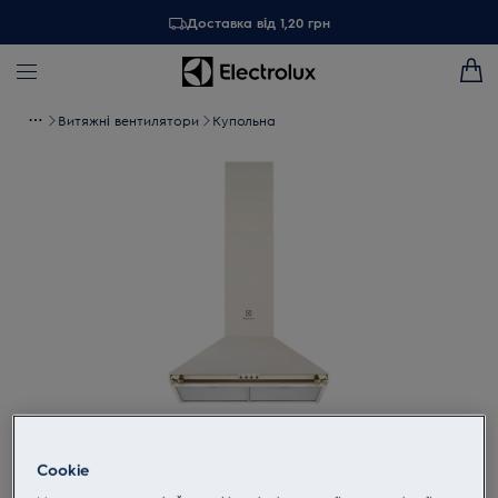
Доставка від 1,20 грн
Витяжні вентилятори
Купольна
Торкніться, щоб збільшити
Cookie