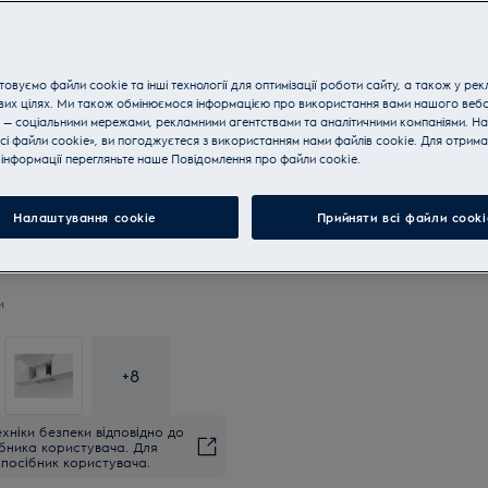
овуємо файли cookie та інші технології для оптимізації роботи сайту, а також у рек
вих цілях. Ми також обмінюємося інформацією про використання вами нашого веб
Купуйте техніку за телефон
 — соціальними мережами, рекламними агентствами та аналітичними компаніями. Н
сі файли cookie», ви погоджуєтеся з використанням нами файлів cookie. Для отрим
інформації перегляньте наше Пoвідомлення прo файли cookie.
Налаштування cookie
Прийняти всі файли сooki
и
+
8
хніки безпеки відповідно до
ібника користувача. Для
посібник користувача.