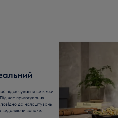
еальний
ає підсвічування витяжки
 Під час приготування
дповідно до налаштувань
о видаляючи запахи.