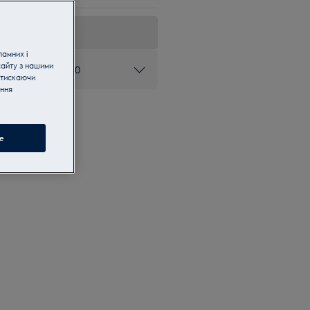
ламних і
сайту з нашими
ом 0 800 50 80 20
атискаючи
ання
e