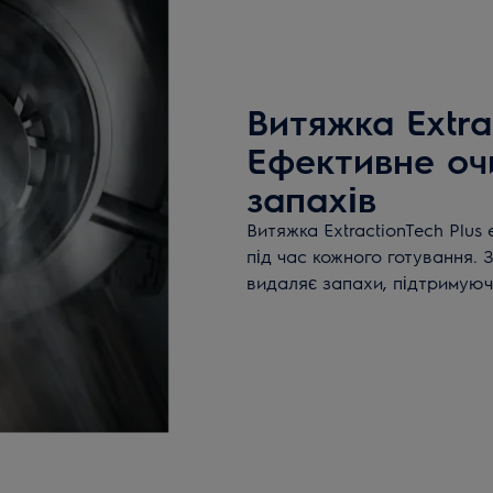
Витяжка Extrac
Ефективне оч
запахів
Витяжка ExtractionTech Plus
під час кожного готування.
видаляє запахи, підтримуючи