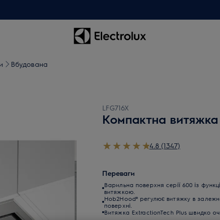
и
Вбудована
LFG716X
Компактна витяжка
4.8 (1347)
Переваги
Варильна поверхня серії 600 із функ
витяжкою.
Hob2Hood® регулює витяжку в залежно
поверхні.
Витяжка ExtractionTech Plus швидко оч