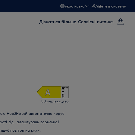
українська
Увійти в систему
Дізнатися більше
Сервісні питання
EU керівництво
цією Hob2Hood® автоматично керує
сті від налаштувань варильної
ищує повітря на кухні.