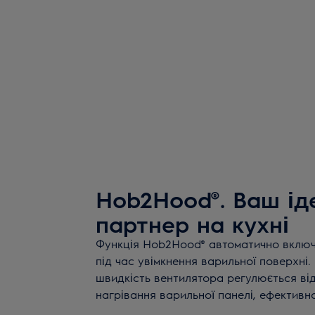
Hob2Hood®. Ваш ід
партнер на кухні
Функція Hob2Hood® автоматично включ
під час увімкнення варильної поверхні.
швидкість вентилятора регулюється ві
нагрівання варильної панелі, ефективн