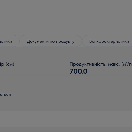
истики
Документи по продукту
Всі характеристики
ір (см)
Продуктивність, макс. (м³/г
700.0
иється