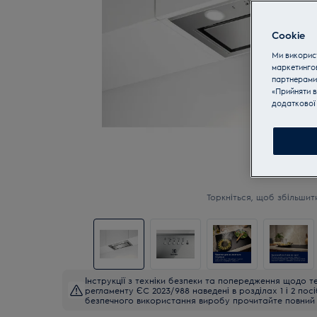
Cookie
Ми використ
маркетинго
партнерами
«Прийняти в
додаткової 
Торкніться, щоб збільшит
Інструкції з техніки безпеки та попередження щодо те
регламенту ЄС 2023/988 наведені в розділах 1 і 2 пос
безпечного використання виробу прочитайте повний 