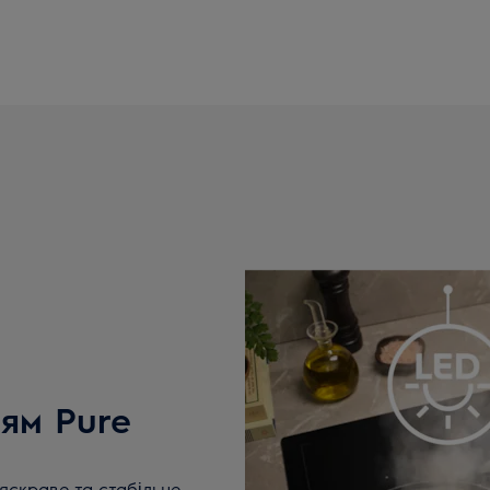
ням Pure
 яскраве та стабільне