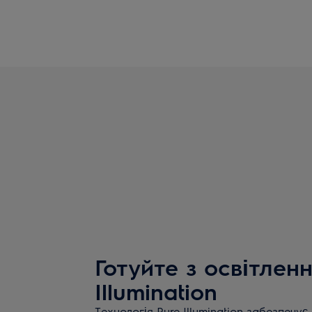
Готуйте з освітлен
Illumination
Технологія Pure Illumination забезпечує