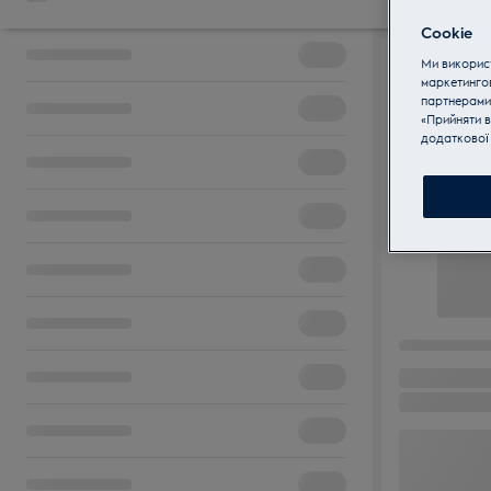
Cookie
Ми використ
маркетинго
партнерами
«Прийняти в
додаткової 