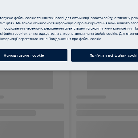
овуємо файли cookie та інші технології для оптимізації роботи сайту, а також у рек
вих цілях. Ми також обмінюємося інформацією про використання вами нашого веб
 — соціальними мережами, рекламними агентствами та аналітичними компаніями. Н
сі файли cookie», ви погоджуєтеся з використанням нами файлів cookie. Для отрим
інформації перегляньте наше Пoвідомлення прo файли cookie.
Налаштування cookie
Прийняти всі файли сooki