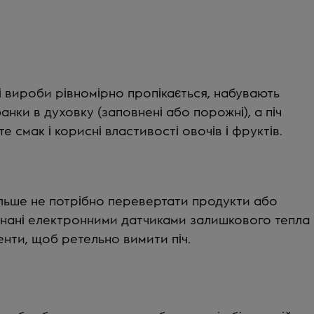
ні вироби рівномірно пропікається, набувають
нки в духовку (заповнені або порожні), а піч
 смак і корисні властивості овочів і фруктів.
ільше не потрібно перевертати продукти або
аднані електронними датчиками залишкового тепла
енти, щоб ретельно вимити піч.