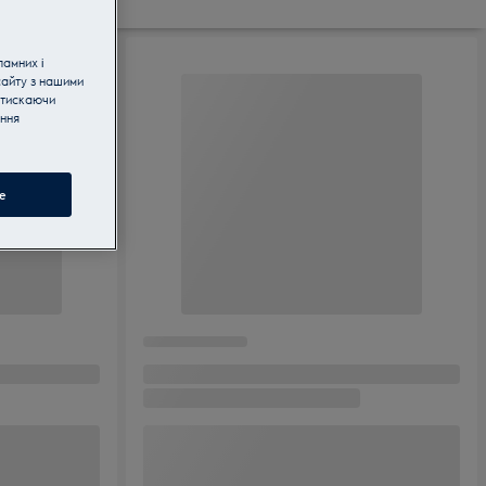
ламних і
сайту з нашими
атискаючи
ання
e