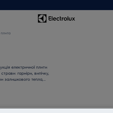
 плита
укція електричної плити
страви: гарніри, випічку,
ри залишкового тепла,
лити - створюйте
егко!