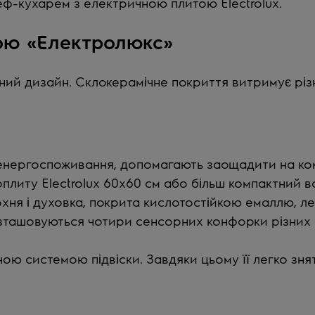
еф-кухарем з електричною плитою Electrolux.
ою «Електролюкс»
чний дизайн. Склокерамічне покриття витримує різ
 енергоспоживання, допомагають заощадити на ко
ту Electrolux 60x60 см або більш компактний варі
ня і духовка, покрита кислотостійкою емаллю, ле
зташовуються чотири сенсорних конфорки різних 
ю системою підвіски. Завдяки цьому її легко знят