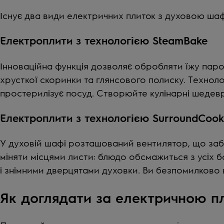
Існує два види електричних плиток з духовою шаф
Електроплити з технологією
SteamBake
Інноваційна функція дозволяє обробляти їжу паром
хрусткої скоринки та глянсового полиску. Технолог
простерилізує посуд. Створюйте кулінарні шедеври
Електроплити з технологією
SurroundCook
У духовій шафі розташований вентилятор, що забе
міняти місцями листи: блюдо обсмажиться з усіх 
і знімними дверцятами духовки. Ви безпомилково в
Як доглядати за електричною пл