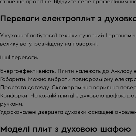
стане ще простіше. Відчуйте себе професійним ш
Переваги електроплит з духовк
У кухонної побутової техніки сучасний і ергономі
велику вагу, розміщену на поверхні.
Інші переваги:
Енергоефективність. Плити належать до А-класу
Габарити. Можна вибрати повнорозмірну електропли
Простота догляду. Склокерамічна варильна поверх
Конфорки. На кожній плитці з духовою шафою ро
ручками.
Удосконалені дверцята духовки оснащені оновлено
Моделі плит з духовою шафою