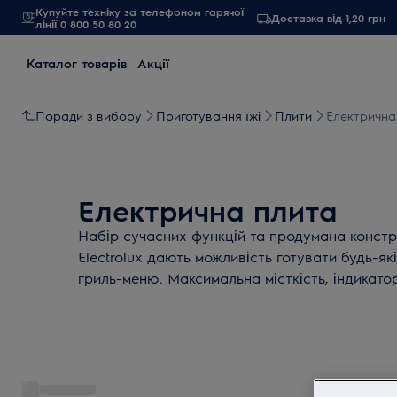
Купуйте техніку за телефоном гарячої
Доставка від 1,20 грн
лінії 0 800 50 80 20
Каталог товарів
Акції
Поради з вибору
Приготування їжі
Плити
Електрична
Електрична плита
Набір сучасних функцій та продумана констр
Electrolux дають можливість готувати будь-які 
гриль-меню. Максимальна місткість, індикато
найвищий клас енергоефективності електроп
кулінарні шедеври та заощаджуйте ресурси л