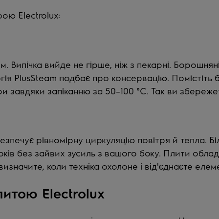
ою Electrolux:
. Випічка вийде не гірше, ніж з пекарні. Борошня
ія PlusSteam подбає про консервацію. Помістіть ба
 завдяки запіканню за 50–100 °C. Так ви збережете
зпечує рівномірну циркуляцію повітря й тепла. Б
боків без зайвих зусиль з вашого боку. Плити обл
изначите, коли техніка охолоне і від'єднаєте елем
итою Electrolux