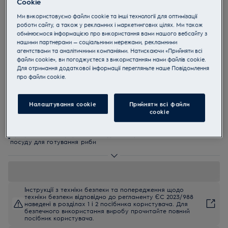
Cookie
EHF96547FK
Ми використовуємо файли cookie та інші технології для оптимізації
Електрична варильна поверхня
роботи сайту, а також у рекламних і маркетингових цілях. Ми також
обмінюємося інформацією про використання вами нашого вебсайту з
EHF96547FK Поверхня Radiant 60
нашими партнерами — соціальними мережами, рекламними
см
агентствами та аналітичними компаніями. Натискаючи «Прийняти всі
файли cookie», ви погоджуєтеся з використанням нами файлів cookie.
4.9 (480)
Для отримання додаткової інформації перегляньте наше Пoвідомлення
прo файли cookie.
EU керівництво
Переваги
Налаштування cookie
Прийняти всі файли
Інтуїтивно зрозумілий інтерфейс з сенсорним управлінням -
сookie
прямий контроль нагріву
DirectAccess – інтуїтивно зрозуміле керування дотиком чи плавним
рухом
Професійна зона, призначена для спеціального овального
посуду для готування риби
Інструкції з техніки безпеки та попередження щодо
техніки безпеки відповідно до регламенту ЄС 2023/988
наведені в розділах 1 і 2 посібника користувача. Для
безпечного використання виробу прочитайте повний
посібник користувача.