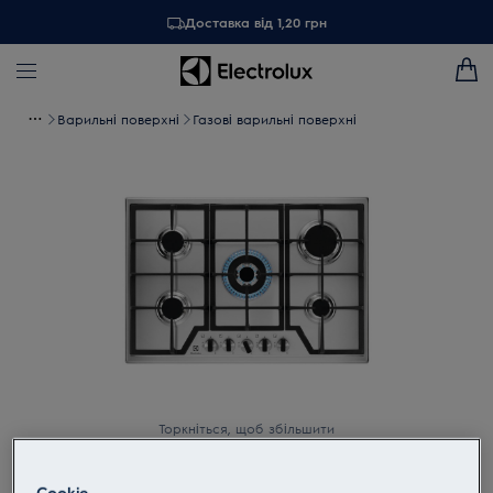
Доставка від 1,20 грн
Варильні поверхні
Газові варильні поверхні
Торкніться, щоб збільшити
Cookie