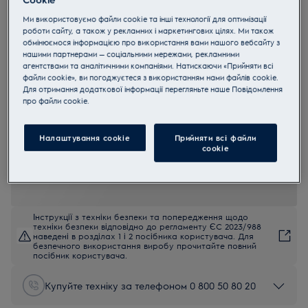
GPE373MX
Ми використовуємо файли cookie та інші технології для оптимізації
Газова варильна поверхня Лінійка
роботи сайту, а також у рекламних і маркетингових цілях. Ми також
обмінюємося інформацією про використання вами нашого вебсайту з
Slim 75 см
нашими партнерами — соціальними мережами, рекламними
агентствами та аналітичними компаніями. Натискаючи «Прийняти всі
4.3 (6)
файли cookie», ви погоджуєтеся з використанням нами файлів cookie.
Для отримання додаткової інформації перегляньте наше Пoвідомлення
EU керівництво
прo файли cookie.
Переваги
Нагрів спрямований безпосередньо на посуд
Наша конфорка вок забезпечує більш потужне нагрівання для
Налаштування cookie
Прийняти всі файли
готування справжніх страв азіатської кухні.
сookie
Чугун забезпечує професійний вигляд та надійність
Інструкції з техніки безпеки та попередження щодо
техніки безпеки відповідно до регламенту ЄС 2023/988
наведені в розділах 1 і 2 посібника користувача. Для
безпечного використання виробу прочитайте повний
посібник користувача.
Купуйте техніку за телефоном 0 800 50 80 20