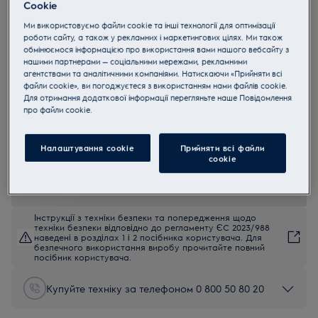
Cookie
IPE6443KFV
Ми використовуємо файли cookie та інші технології для оптимізації
Індукційна варильна поверхня
роботи сайту, а також у рекламних і маркетингових цілях. Ми також
IPE6443KFV Bridge 60 см
обмінюємося інформацією про використання вами нашого вебсайту з
нашими партнерами — соціальними мережами, рекламними
4.9 (1109)
агентствами та аналітичними компаніями. Натискаючи «Прийняти всі
Переваги
файли cookie», ви погоджуєтеся з використанням нами файлів cookie.
Для отримання додаткової інформації перегляньте наше Пoвідомлення
Індукційна варильна поверхня 600 Bridge поєднує дві зони в одну
прo файли cookie.
велику зону нагрівання.
Функція Bridge поєднує дві зони на варильній поверхні в одну
велику конфорку
Зони нагрівання Infinite самостійно налаштовуються відповідно
Налаштування cookie
Прийняти всі файли
до розміру посуду.
сookie
Інструкції з техніки безпеки та попередження щодо
техніки безпеки відповідно до регламенту ЄС 2023/988
наведені в розділах 1 і 2 посібника користувача. Для
безпечного використання виробу прочитайте повний
посібник користувача.
Купуйте техніку за телефоном 0 800 50 80 20