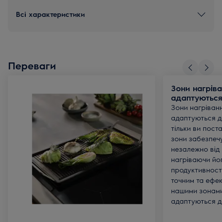
Всі характеристики
Переваги
Зони нагріван
адаптуються
Зони нагріванн
адаптуються до
тільки ви поста
зони забезпеч
незалежно від 
нагріваючи йо
продуктивност
точним та ефе
нашими зонами
адаптуються д