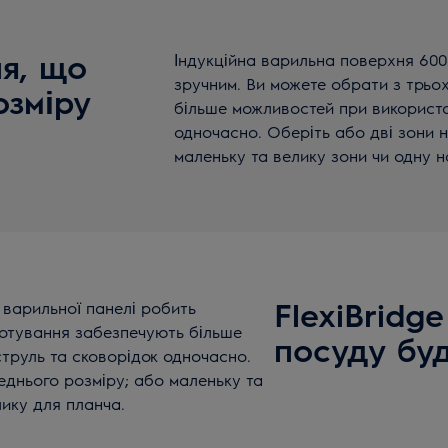
я, що
Індукційна варильна поверхня 600 
зручним. Ви можете обрати з трьо
озміру
більше можливостей при використа
одночасно. Оберіть або дві зони 
маленьку та велику зони чи одну 
FlexiBridg
ї варильної панелі робить
готування забезпечують більше
посуду буд
струль та сковорідок одночасно.
еднього розміру; або маленьку та
ику для планча.