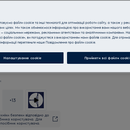
Купуйте техніку за телефон
овуємо файли cookie та інші технології для оптимізації роботи сайту, а також у рек
вих цілях. Ми також обмінюємося інформацією про використання вами нашого веб
 — соціальними мережами, рекламними агентствами та аналітичними компаніями. Н
SlimFit
сі файли cookie», ви погоджуєтеся з використанням нами файлів cookie. Для отрим
інформації перегляньте наше Пoвідомлення прo файли cookie.
Налаштування cookie
Прийняти всі файли сooki
и
+
13
хніки безпеки відповідно до
ібника користувача. Для
посібник користувача.