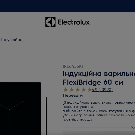
Індукційна
IPE6455KF
Індукційна варильна
FlexiBridge 60 см
4.9 (10990)
Переваги
З індукційною варильною поверхнею 6
схем готування.
Обирайте з трьох схем готування з фу
Зони нагрівання Infinite самостійно 
розміру посуду.