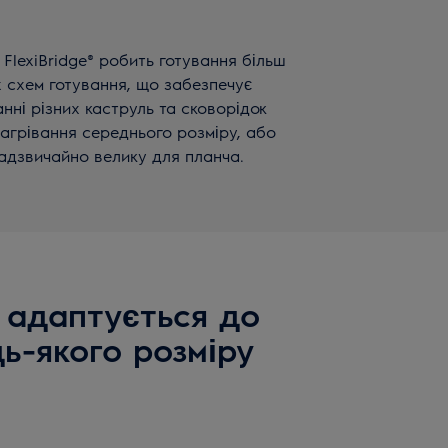
FlexiBridge® робить готування більш
х схем готування, що забезпечує
нні різних каструль та сковорідок
нагрівання середнього розміру, або
надзвичайно велику для планча.
e адаптується до
ь-якого розміру