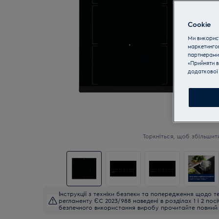
Cookie
Ми використ
маркетинго
партнерами
«Прийняти в
додаткової 
Торкніться, щоб збільшит
Інструкції з техніки безпеки та попередження щодо те
регламенту ЄС 2023/988 наведені в розділах 1 і 2 пос
безпечного використання виробу прочитайте повний 