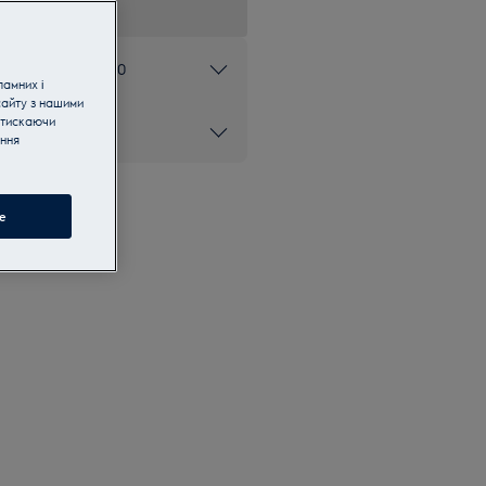
ом 0 800 50 80 20
ламних і
сайту з нашими
атискаючи
ання
e