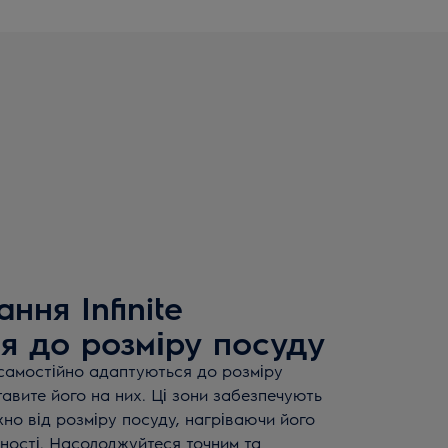
ння Infinite
я до розміру посуду
e самостійно адаптуються до розміру
ставите його на них. Ці зони забезпечують
но від розміру посуду, нагріваючи його
ності. Насолоджуйтеся точним та