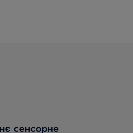
нє сенсорне