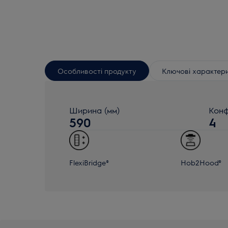
Особливості продукту
Ключові характер
Ширина (мм)
Кон
590
4
FlexiBridge®
Hob2Hood®