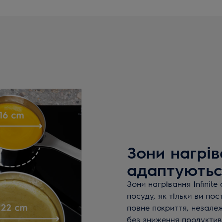
Зони нагріва
адаптуютьс
Зони нагрівання Infinit
посуду, як тільки ви по
повне покриття, незалеж
без зниження продуктив