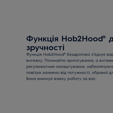
Функція Hob2Hood® д
зручності
Функція Hob2Hood® бездротово з’єднує ва
витяжку. Починайте приготування, а витяж
регулюватиме налаштування, забезпечуюч
повітря залежно від потужності, обраної д
Вона виконує важку роботу за вас.