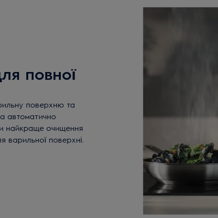
ля повної
рильну поверхню та
ка автоматично
и найкраще очищення
ля варильної поверхні.