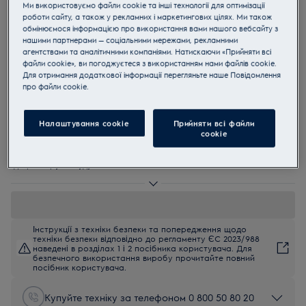
Ми використовуємо файли cookie та інші технології для оптимізації
IPE6474KF
роботи сайту, а також у рекламних і маркетингових цілях. Ми також
IPE6474KF Індукційна варильна
обмінюємося інформацією про використання вами нашого вебсайту з
нашими партнерами — соціальними мережами, рекламними
поверхня SlimFit MultipleBridge 60
агентствами та аналітичними компаніями. Натискаючи «Прийняти всі
файли cookie», ви погоджуєтеся з використанням нами файлів cookie.
см
Для отримання додаткової інформації перегляньте наше Пoвідомлення
прo файли cookie.
5 (13)
Переваги
Індукційна варильна поверхня 600 Bridge поєднує дві зони в одну
Налаштування cookie
Прийняти всі файли
велику зону нагрівання.
сookie
DoubleBridge об'єднує дві зони на двох ділянках варильної
поверхні.
Зони нагрівання Infinite самостійно налаштовуються відповідно
до розміру посуду.
Інструкції з техніки безпеки та попередження щодо
техніки безпеки відповідно до регламенту ЄС 2023/988
наведені в розділах 1 і 2 посібника користувача. Для
безпечного використання виробу прочитайте повний
посібник користувача.
Купуйте техніку за телефоном 0 800 50 80 20