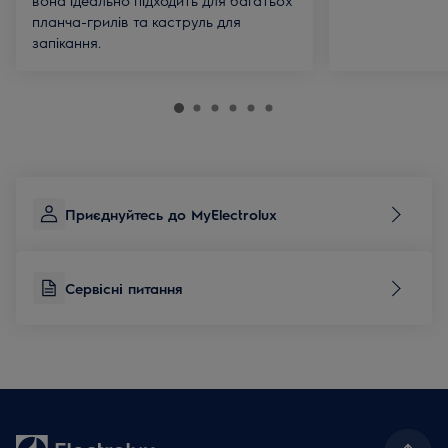
вона ідеально підходить для багатьох
планча-грилів та каструль для
запікання.
Приєднуйтесь до MyElectrolux
Сервісні питання