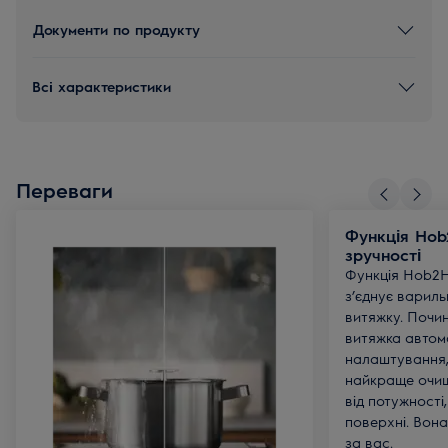
Документи по продукту
Всі характеристики
Переваги
Функція Hob
зручності
Функція Hob2
з’єднує варил
витяжку. Почин
витяжка автом
налаштування,
найкраще очищ
від потужності
поверхні. Вон
за вас.