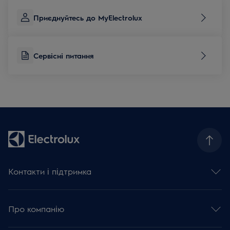
Приєднуйтесь до MyElectrolux
Сервісні питання
Контакти і підтримка
Зв'язатися з нами
Сервісні питання
Про компанію
База знань та поради
Зареєструвати виріб