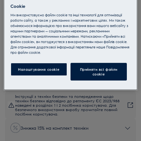
Cookie
IPES6451KF
Індукційна варильна поверхня
Ми використовуємо файли cookie та інші технології для оптимізації
роботи сайту, а також у рекламних і маркетингових цілях. Ми також
IPES6451KF SenseBoil 60 см
обмінюємося інформацією про використання вами нашого вебсайту з
4.9 (10990)
нашими партнерами — соціальними мережами, рекламними
агентствами та аналітичними компаніями. Натискаючи «Прийняти всі
Переваги
файли cookie», ви погоджуєтеся з використанням нами файлів cookie.
Індукційна варильна поверхня 600 SenseBoil® переводить кипіння у
Для отримання додаткової інформації перегляньте наше Пoвідомлення
стабільне варіння на повільному вогні.
прo файли cookie.
Завдяки датчику Boil Sensor активне кипіння автоматично
переводиться у варіння на повільному вогні.
Hob2Hood® автоматизує сумісне використання варильної
поверхні та витяжки.
Налаштування cookie
Прийняти всі файли
сookie
Інструкції з техніки безпеки та попередження щодо
техніки безпеки відповідно до регламенту ЄС 2023/988
наведені в розділах 1 і 2 посібника користувача. Для
безпечного використання виробу прочитайте повний
посібник користувача.
Знижка 15% на комплект техніки