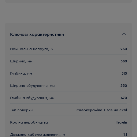
Ключові характеристики
Номінальна напруга, В
230
Ширина, мм
580
Глибина, мм
510
Ширина вбудування, мм
550
Глибина вбудування, мм
470
Тип поверхні
Склокераміка + газ на склі
Країна виробництва
Італія
Довжина кабелю живлення, м
1.1