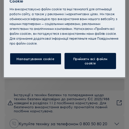
Cookie
EGE6182NOK
Ми використовуємо файли cookie та інші технології для оптимізації
Варильна поверхня змішаного
роботи сайту, а також у рекламних і маркетингових цілях. Ми також
обмінюємося інформацією про використання вами нашого вебсайту з
типу Mixed 60 см
нашими партнерами — соціальними мережами, рекламними
4.8 (296)
агентствами та аналітичними компаніями. Натискаючи «Прийняти всі
файли cookie», ви погоджуєтеся з використанням нами файлів cookie.
Для отримання додаткової інформації перегляньте наше Пoвідомлення
EU керівництво
прo файли cookie.
Переваги
Комбінована варильна поверхня – свобода у виборі джерела
нагрівання
Налаштування cookie
Прийняти всі файли
Склокерамічна поверхня, яку легко чистити
сookie
Довговічні чавунні підставки забезпечать міцну та надійну опору
для посуду час готування
Інструкції з техніки безпеки та попередження щодо
техніки безпеки відповідно до регламенту ЄС 2023/988
наведені в розділах 1 і 2 посібника користувача. Для
безпечного використання виробу прочитайте повний
посібник користувача.
Купуйте техніку за телефоном 0 800 50 80 20