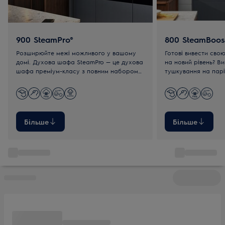
900 SteamPro®
800 SteamBoos
Розширюйте межі можливого у вашому
Готові вивести свою
домі. Духова шафа SteamPro — це духова
на новий рівень? В
шафа преміум-класу з повним набором
тушкування на парі
парових програм та інноваційною
яких зазвичай можл
функцією Sous-Vide.
ресторанах.
Більше
Більше