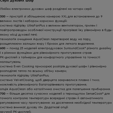
Серії духових шаф
Лінійки електричних духових шаф розділені на чотири серії:
300
— пристрій зі збільшеною камерою XXL для встановлення до 9
великих листів і набором корисних функцій:
система підігріву UltraFanPlus з великим вентилятором, грилем і
повітропроводом особливої ​​конструкції прогріває їжу рівномірно в будь-
якому місці духової печі;
технологія очищення AquaClean перетворює воду на пару,
розщеплюючи залишки жиру і бризок для легкого видалення.
600
— понад 25 моделей електродуховок SurroundCook® різного дизайну
і з різними функціями для рівномірного приготування страв:
РК-дисплей з таймером для комфортного управління та точності
налаштувань;
система Even Cooking прискорює розігрів духової шафи і рівномірно
розподіляє тепло по всьому об'єму камери;
технологія підігріву UltraFanPlus;
система VelvetClosing, щоб дверцята закривалися плавно і тихо;
можливість рівномірного багаторівневого приготування;
опція AquaClean або каталітична очистка для полегшення прибирання.
700
— більше десятка сучасних моделей з термощупом SenseCook® для
точного контролю температури всередині страви й автоматичного
регулювання часу приготування: за досягнення необхідної температури
система вимикає духову піч. Додаткові опції:
зручний РК-дисплей;