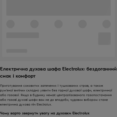
Електрична духова шафа Electrolux: бездоганний
смак і комфорт
Приготування соковитих запечених і тушкованих страв, а також
рум'яної випічки складно уявити без гарної духової шафи, електричної
або газової. Якщо в будинку немає централізованого газопостачання
або газові духові шафи вам не до вподоби, чудовим вибором стане
електрична духова піч Electrolux.
Чому варто звернути увагу на духовки Electrolux