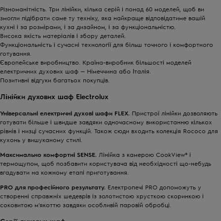
Різноманітність. Три лінійки, кілька серій і понад 60 моделей, щоб ви
змогли підібрати саме ту техніку, яка найкраще відповідатиме вашій
кухні і за розмірами, і за дизайном, і за функціональністю.
Висока якість матеріалів і збору деталей.
Функціональність і сучасні технології для більш точного і комфортного
готування.
Європейське виробництво. Країна-виробник більшості моделей
електричних духових шаф — Німеччина або Італія.
Позитивні відгуки багатьох покупців.
Лінійки духових шаф Electrolux
Універсальні електричні духові шафи FLEX.
Пристрої лінійки дозволяють
готувати більше і швидше завдяки одночасному використанню кількох
рівнів і низці сучасних функцій. Також сюди входить
колекція Rococo
для
кухонь у вишуканому стилі.
Максимально комфортні SENSE.
Лінійка з камерою CookView® і
термощупом, щоб позбавити користувача від необхідності що-небудь
вгадувати на кожному етапі приготування.
PRO для професійного результату.
Електропечі PRO допоможуть у
створенні справжніх шедеврів із золотистою хрусткою скоринкою і
соковитою м'якоттю завдяки особливій паровій обробці.