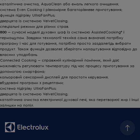
каталітична очистка, AquaClean або емаль легкого очищення;
система Even Cooking і рівномірне багаторівневе приготування;
функція підігріву UltraFanPlus;
дверцята із системою VelvetClosing;
спеціальні режими для різних страв.
800
— сучасні моделі духових шаф із системою AssistedCooking® і
термощупом. Завдяки технології техніка сама визначає потрібну
програму і час для готування, потрібно просто заздалегідь вибрати
продукт. Також функція дозволяє зберігати налаштування відповідно до
власних уподобань.
Connected Cooking — справжній кулінарний помічник, який дає
можливість регулювати температуру під час процесу приготування за
допомогою смартфона;
кольоровий сенсорний дисплей для простоти керування;
вбудовані програми з рецептами;
система підігріву UltraFanPlus;
дверцята із системою VelvetClosing;
каталітична очистка електричної духової печі, яка перетворює жир і інші
залишки на попіл.