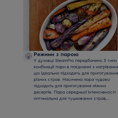
Режими з парою
У духовці SteamPro передбачено 3 типи
комбінації пари в поєднанні з нагрівання
що ідеально підходять для приготуванн
різних страв. Насичена пара чудово
підходить для приготування ніжних
десертів. Пара середньої інтенсивності
оптимальна для тушкованих страв,
запіканок та регенерації. А пара низької
інтенсивності – для запікання м'яса та
овочів. Функція Steamify® допоможе