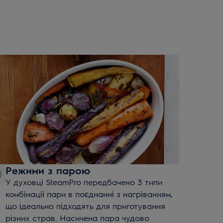
Режими з парою
У духовці SteamPro передбачено 3 типи
комбінації пари в поєднанні з нагріванням,
що ідеально підходять для приготування
різних страв. Насичена пара чудово