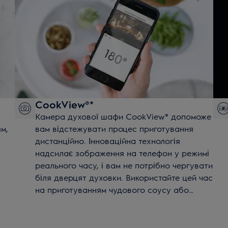
CookView®*
Камера духової шафи CookView® допоможе
м,
вам відстежувати процес приготування
я
дистанційно. Інноваційна технологія
надсилає зображення на телефон у режимі
реального часу, і вам не потрібно чергувати
біля дверцят духовки. Використайте цей час
на приготуванням чудового соусу або
гарніру. Вся увага – смаку.