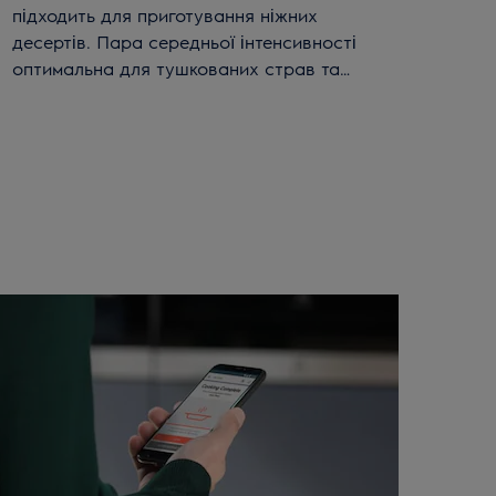
підходить для приготування ніжних
десертів. Пара середньої інтенсивності
оптимальна для тушкованих страв та
запіканок. А пара низької інтенсивності –
для запікання м'яса та овочів. Функція
Steamify® допоможе вибрати правильний
режим пари.