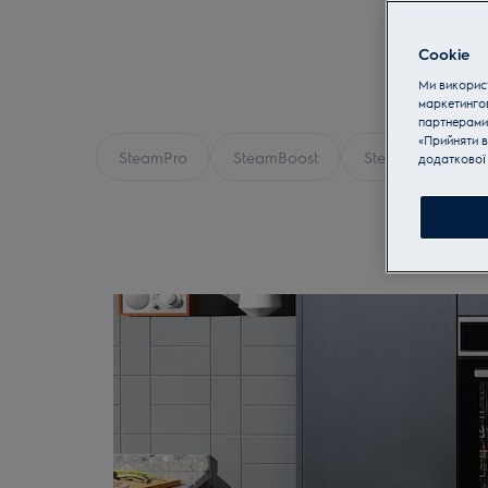
них оснащені функціями самоочищення т
більш здорового приготування їжі.
Cookie
Ми використ
маркетинго
партнерами
«Прийняти в
SteamPro
SteamBoost
SteamCrisp®
додаткової 