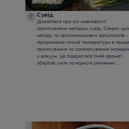
Сувід
Дізнайтеся про всі можливості
приготування методом сувід. Секрет цьо
методу та приголомшливих результатів -
підтримання точної температури в проце
приготування та запечатування інгредіє
у вакуум. Це підкреслює їхній аромат,
зберігає смак та корисні речовини.
Поєднуйте духовку SteamPro і вакуумни
пакувальник Electrolux, щоб легко готув
страви сувід у себе вдома.