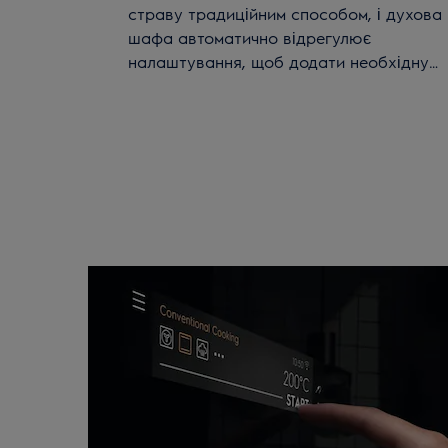
страву традиційним способом, і духова
шафа автоматично відрегулює
налаштування, щоб додати необхідну
кількість пари та довести смак до
досконалості. Steamify допоможе готува
смачніші та корисніші страви.