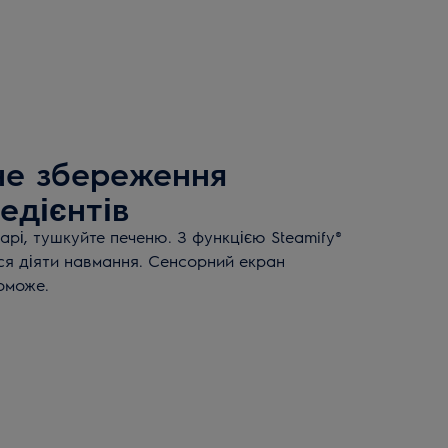
е збереження
редієнтів
парі, тушкуйте печеню. З функцією Steamify®
ся діяти навмання. Сенсорний екран
оможе.