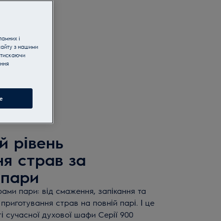
ламних і
сайту з нашими
атискаючи
ання
з вибору
e
й рівень
я страв за
 пари
рами пари: від смаження, запікання та
риготування страв на повній парі. І це
і сучасної духової шафи Серії 900