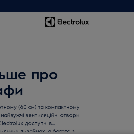
льше про
афи
ртному (60 см) та компактному
і найвужчі вентиляційні отвори
lectrolux доступні в
тильних дизайнах, а багато з