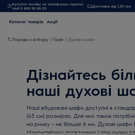
Купуйте техніку за телефоном гарячої
Доставка від 1,20 грн
лінії 0 800 50 80 20
Каталог товарів
Акції
Поради з вибору
Taste
Дузові шафи
Дізнайтесь бі
наші духові ш
Наші вбудовані шафи доступні в станда
(45 см) розмірах. Для них також потрібн
на ринку – не більше 6 мм. Духові шафи E
різноманітних практичних і при цьому с