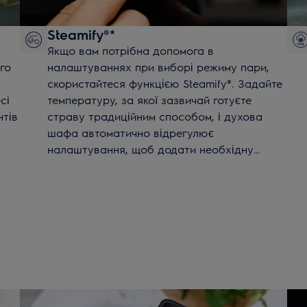
Steamify®*
Якщо вам потрібна допомога в
го
налаштуваннях при виборі режиму пари,
скористайтеся функцією Steamify®. Задайте
сі
температуру, за якої зазвичай готуєте
нтів
страву традиційним способом, і духова
шафа автоматично відрегулює
налаштування, щоб додати необхідну
й
кількість пари та довести смак до
ати
досконалості. Steamify допоможе готувати
смачніші та корисніші страви.