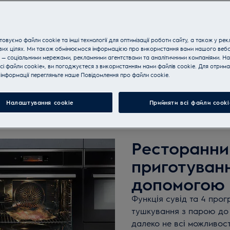
а приготування на пару для
овуємо файли cookie та інші технології для оптимізації роботи сайту, а також у рек
вих цілях. Ми також обмінюємося інформацією про використання вами нашого веб
 — соціальними мережами, рекламними агентствами та аналітичними компаніями. Н
сі файли cookie», ви погоджуєтеся з використанням нами файлів cookie. Для отрим
SteamBake
SurroundCook®
Огляд серії
Поради 
інформації перегляньте наше Пoвідомлення прo файли cookie.
Налаштування cookie
Прийняти всі файли сooki
Ресторанни
приготуванн
допомогою
Функція сувід та 4 прог
тушкування з парою до п
далеко не всі можливост