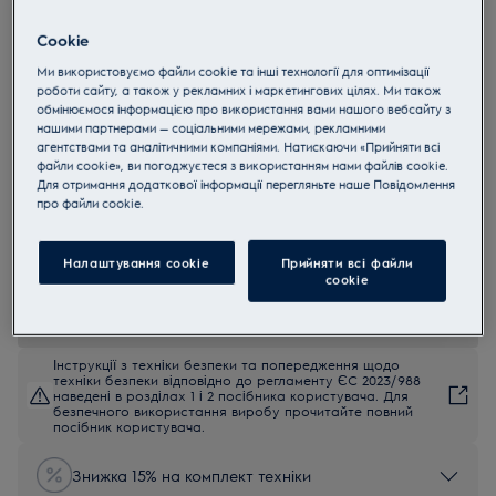
OKD5C51X
Cookie
Електрична духова шафа
Ми використовуємо файли cookie та інші технології для оптимізації
OKD5C51X SteamBake PRO 600
роботи сайту, а також у рекламних і маркетингових цілях. Ми також
4.9 (292)
обмінюємося інформацією про використання вами нашого вебсайту з
нашими партнерами — соціальними мережами, рекламними
агентствами та аналітичними компаніями. Натискаючи «Прийняти всі
EU керівництво
файли cookie», ви погоджуєтеся з використанням нами файлів cookie.
Переваги
Для отримання додаткової інформації перегляньте наше Пoвідомлення
Духова шафа 600 SteamBake допомагає досягти кращих
прo файли cookie.
результатів випікання.
SteamBake додає пари для неперевершеної випічки.
Термощуп вимірює температуру всередині страви для надійного
результату.
Налаштування cookie
Прийняти всі файли
сookie
Інструкції з техніки безпеки та попередження щодо
техніки безпеки відповідно до регламенту ЄС 2023/988
наведені в розділах 1 і 2 посібника користувача. Для
безпечного використання виробу прочитайте повний
посібник користувача.
Знижка 15% на комплект техніки