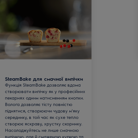
SteamBake для смачної випічки
Функція SteamBake дозволяє вдома
створювати випічку як у професійних
пекарнях одним натисненням кнопки.
Волога дозволяє тісту повністю
піднятися, створюючи чудову м'яку
серединку, в той час як сухе тепло
створює яскраву, хрустку скоринку.
Насолоджуйтесь не лише смачною
випічкою, але й смаженою куркою та