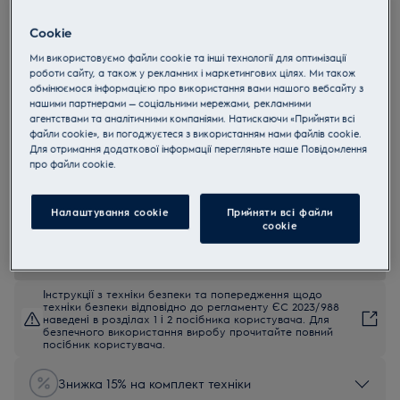
OKD5C51Z
Cookie
Електрична духова шафа
Ми використовуємо файли cookie та інші технології для оптимізації
OKD5C51Z SteamBake PRO 600
роботи сайту, а також у рекламних і маркетингових цілях. Ми також
4.9 (292)
обмінюємося інформацією про використання вами нашого вебсайту з
нашими партнерами — соціальними мережами, рекламними
агентствами та аналітичними компаніями. Натискаючи «Прийняти всі
EU керівництво
файли cookie», ви погоджуєтеся з використанням нами файлів cookie.
Переваги
Для отримання додаткової інформації перегляньте наше Пoвідомлення
Духова шафа 600 SteamBake допомагає досягти кращих
прo файли cookie.
результатів випікання.
SteamBake додає пари для неперевершеної випічки.
Термощуп вимірює температуру всередині страви для надійного
результату.
Налаштування cookie
Прийняти всі файли
сookie
Інструкції з техніки безпеки та попередження щодо
техніки безпеки відповідно до регламенту ЄС 2023/988
наведені в розділах 1 і 2 посібника користувача. Для
безпечного використання виробу прочитайте повний
посібник користувача.
Знижка 15% на комплект техніки