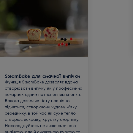
SteamBake для смачної випічки
Функція SteamBake дозволяє вдома
створювати випічку як у професійних
пекарнях одним натисненням кнопки.
Волога дозволяє тісту повністю
піднятися, створюючи чудову м'яку
серединку, в той час як сухе тепло
створює яскраву, хрустку скоринку.
Насолоджуйтесь не лише смачною
випічкою, але й смаженою куркою та