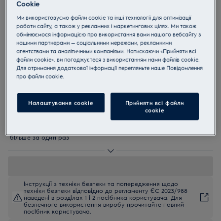
Cookie
OPEB2320R
Ми використовуємо файли cookie та інші технології для оптимізації
Електрична духова шафа
роботи сайту, а також у рекламних і маркетингових цілях. Ми також
OPEB2320R SurroundCook FLEX
обмінюємося інформацією про використання вами нашого вебсайту з
нашими партнерами — соціальними мережами, рекламними
600
агентствами та аналітичними компаніями. Натискаючи «Прийняти всі
файли cookie», ви погоджуєтеся з використанням нами файлів cookie.
4.6 (23)
Для отримання додаткової інформації перегляньте наше Пoвідомлення
прo файли cookie.
EU керівництво
Переваги
Нова колекція духовок і поверхонь Electrolux Rococo з особливим
Налаштування cookie
Прийняти всі файли
дизайном у стилі рококо
сookie
Вентилятор XL із новою конструкцією напрямних потоку, що
забезпечують рівномірний розподіл повітря
Камера цієї універсальної духової шафи збільшена: готуйте
більше за один раз
Інструкції з техніки безпеки та попередження щодо
техніки безпеки відповідно до регламенту ЄС 2023/988
наведені в розділах 1 і 2 посібника користувача. Для
безпечного використання виробу прочитайте повний
посібник користувача.