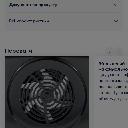
Документи по продукту
Всі характеристики
Переваги
Збільшений 
максимально
Ця духова шаф
приголомшливу
дозволивши го
за раз. Тут є 
обсягу, до дев