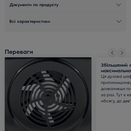
Документи по продукту
Всі характеристики
Переваги
Збільшений 
максимально
Ця духова шаф
приголомшливу
дозволивши го
за раз. Тут є 
обсягу, до дев