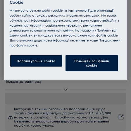
Cookie
OPEB2500R
Ми використовуємо файли cookie та інші технології для оптимізації
Електрична духова шафа
роботи сайту, а також у рекламних і маркетингових цілях. Ми також
OPEB2500R SurroundCook FLEX
обмінюємося інформацією про використання вами нашого вебсайту з
нашими партнерами — соціальними мережами, рекламними
600
агентствами та аналітичними компаніями. Натискаючи «Прийняти всі
файли cookie», ви погоджуєтеся з використанням нами файлів cookie.
4.6 (23)
Для отримання додаткової інформації перегляньте наше Пoвідомлення
прo файли cookie.
EU керівництво
Переваги
Нова колекція духовок і поверхонь Electrolux Rococo з особливим
Налаштування cookie
Прийняти всі файли
дизайном у стилі рококо
сookie
Вентилятор XL із новою конструкцією напрямних потоку, що
забезпечують рівномірний розподіл повітря
Камера цієї універсальної духової шафи збільшена: готуйте
більше за один раз
Інструкції з техніки безпеки та попередження щодо
техніки безпеки відповідно до регламенту ЄС 2023/988
наведені в розділах 1 і 2 посібника користувача. Для
безпечного використання виробу прочитайте повний
посібник користувача.