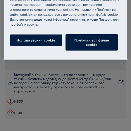
нашими партнерами — соціальними мережами, рекламними
M2DCP050
агентствами та аналітичними компаніями. Натискаючи «Прийняти всі
Засіб для глибокого очищення
файли cookie», ви погоджуєтеся з використанням нами файлів cookie.
Для отримання додаткової інформації перегляньте наше Пoвідомлення
посудомийних машин від жиру
прo файли cookie.
Super Clean
4 (2)
Налаштування cookie
Прийняти всі файли
Переваги
сookie
Усувайте запахи і бруд для вищої ефективності посудомийної
машини.
Інструкції з техніки безпеки та попередження щодо
техніки безпеки відповідно до регламенту ЄС 2023/988
наведені в посібнику користувача. Для безпечного
використання виробу прочитайте повний посібник
користувача.
H335
H318