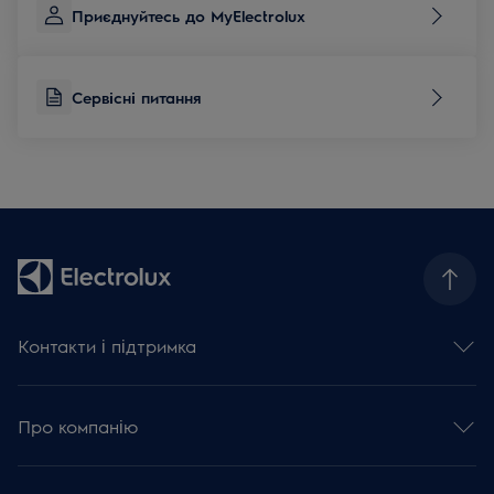
Приєднуйтесь до MyElectrolux
Сервісні питання
Контакти і підтримка
Зв'язатися з нами
Сервісні питання
Про компанію
База знань та поради
Зареєструвати виріб
Концерн Electrolux
Залишити відгук