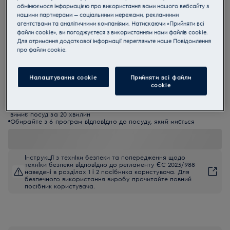
обмінюємося інформацією про використання вами нашого вебсайту з
ESF2400OK
нашими партнерами — соціальними мережами, рекламними
ESF2400OK Окремо стояча
агентствами та аналітичними компаніями. Натискаючи «Прийняти всі
файли cookie», ви погоджуєтеся з використанням нами файлів cookie.
компактна посудомийна машина
Для отримання додаткової інформації перегляньте наше Пoвідомлення
55 см Залишкове сушіння
прo файли cookie.
4.8 (71)
Налаштування cookie
Прийняти всі файли
сookie
EU керівництво
Переваги
Програма «вечірка» посудомийної машини Electrolux Compact
вимиє посуд за 20 хвилин
Обирайте з 6 програм відповідно до посуду, який миється
Інструкції з техніки безпеки та попередження щодо
техніки безпеки відповідно до регламенту ЄС 2023/988
наведені в розділах 1 і 2 посібника користувача. Для
безпечного використання виробу прочитайте повний
посібник користувача.