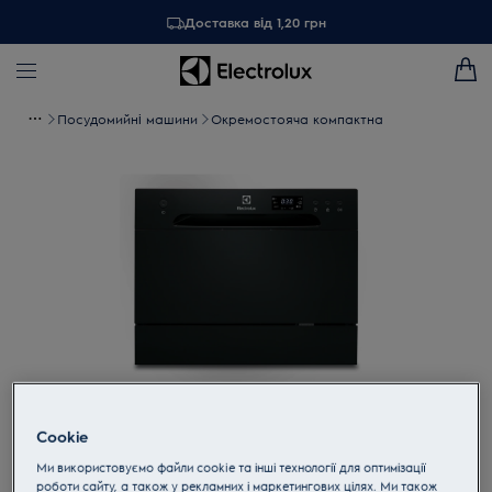
Доставка від 1,20 грн
Посудомийні машини
Окремостояча компактна
Торкніться, щоб збільшити
Cookie
Ми використовуємо файли cookie та інші технології для оптимізації
роботи сайту, а також у рекламних і маркетингових цілях. Ми також