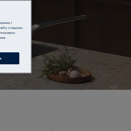
ламних і
сайту з нашими
атискаючи
ання
e