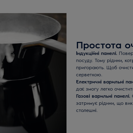
Простота о
Індукційні панелі.
Поверх
посуду. Тому рідини, кот
пригорають. Щоб очисти
серветкою.
Електричні варильні пан
дає змогу легко очисти
Газові варильні панелі.
С
затримує рідини, що вик
столешні.