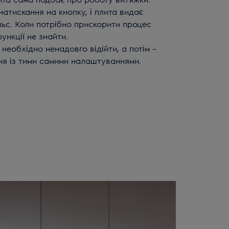
натискання на кнопку, і плита видає
льс. Коли потрібно прискорити процес
ункції не знайти.
 необхідно ненадовго відійти, а потім –
я із тими самими налаштуваннями.