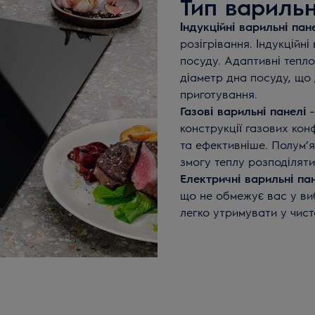
Тип варильн
Індукційні варильні пане
розігрівання. Індукційні
посуду. Адаптивні тепл
діаметр дна посуду, що
приготування.
Газові варильні панелі
–
конструкції газових кон
та ефективніше. Полум’
змогу теплу розподіляти
Електричні варильні па
що не обмежує вас у ви
легко утримувати у чисто