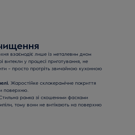
чищення
ня взаємодіє лише із металевим дном
рі витекли у процесі приготування, не
ти – просто протріть звичайною кухонною
елі.
Жаростійке склокерамічне покриття
ти поверхню.
тильна рамка зі скошеними фасками
ипіли, тому вони не витікають на поверхню