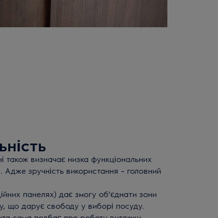
ьність
ні також визначає низка функціональних
 Адже зручність використання – головний
ційних панелях) дає змогу об’єднати зони
у, що дарує свободу у виборі посуду.
ита сама подбає про роботу витяжки.