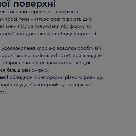
ої поверхні
лі.
Головна перевага – швидкість
 вихрові токи миттєво розігрівають дно
ові зони підлаштовуються під форму та
 дарує вам додаткову свободу у процесі
 удосконалена класика завдяки особливій
форок, їжа на такій плиті готується швидше
я направлено під певним кутом, що дає
ся більш рівномірно.
нелі
обладнані конфорками різного розміру,
борі посуду. Склокерамічну поверхню
ті.