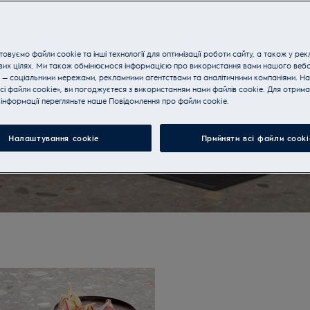
ї не обходиться жодна сучасна
льні, багатофункціональні та
овуємо файли cookie та інші технології для оптимізації роботи сайту, а також у рек
тні зробити процес приготування
вих цілях. Ми також обмінюємося інформацією про використання вами нашого веб
и варильну поверхню?
 — соціальними мережами, рекламними агентствами та аналітичними компаніями. Н
сі файли cookie», ви погоджуєтеся з використанням нами файлів cookie. Для отрим
інформації перегляньте наше Пoвідомлення прo файли cookie.
Налаштування cookie
Прийняти всі файли сooki