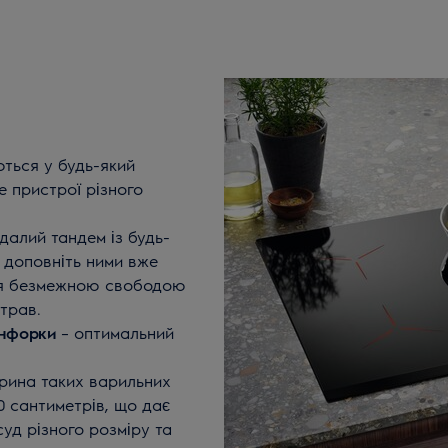
ються у будь-який
те пристрої різного
далий тандем із будь-
 доповніть ними вже
ся безмежною свободою
трав.
онфорки
– оптимальний
ина таких варильних
0 сантиметрів, що дає
уд різного розміру та