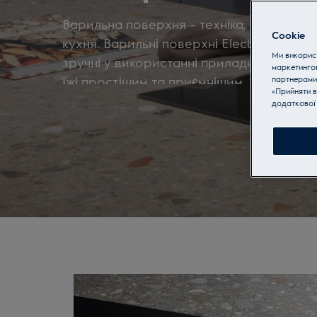
Варильна поверхня – техніка, без котро
Cookie
кухня. Варильні поверхні
Electrolux
– сти
Ми використ
зручні у використанні прилади, які зда
маркетинго
їжі простішим та приємнішим. Як обрат
партнерами
«Прийняти в
Скористайтеся нашими порадами.
додаткової 