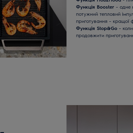
Функція Booster
– одне 
потужний тепловий імпу
приготування – кращої ф
Функція Stop&Go
– коли
продовжити приготуванн
я