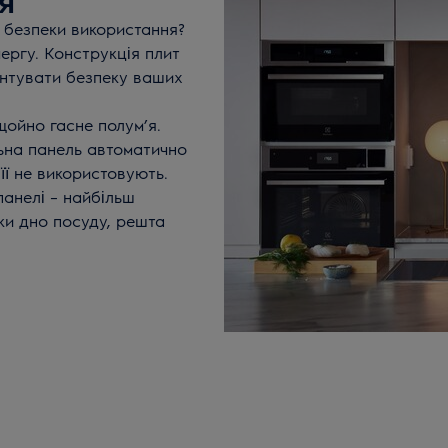
 безпеки використання?
ергу. Конструкція плит
антувати безпеку ваших
щойно гасне полум’я.
ьна панель автоматично
її не використовують.
панелі – найбільш
ьки дно посуду, решта