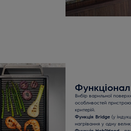
Функціонал
Вибір варильної поверх
особливостей пристрою.
критерій.
Функція Bridge
(у індук
нагрівання у одну велик
Функція Hob2Hood
- пл