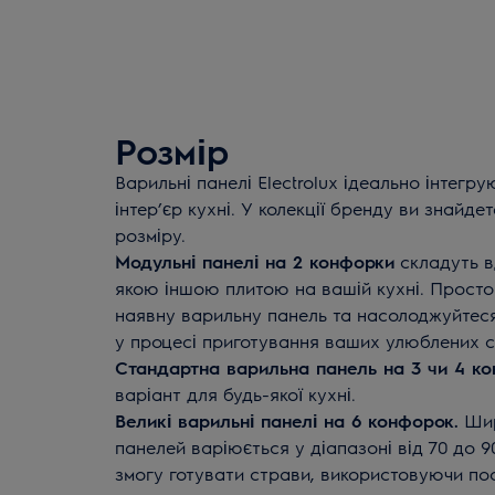
Розмір
Варильні панелі Electrolux ідеально інтегру
інтер’єр кухні. У колекції бренду ви знайде
розміру.
Модульні панелі на 2 конфорки
складуть в
якою іншою плитою на вашій кухні. Просто
наявну варильну панель та насолоджуйте
у процесі приготування ваших улюблених с
Стандартна варильна панель на 3 чи 4 к
варіант для будь-якої кухні.
Великі варильні панелі на 6 конфорок.
Шир
панелей варіюється у діапазоні від 70 до 9
змогу готувати страви, використовуючи пос